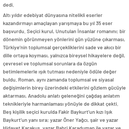
dedi.
Altı yıldır edebiyat dünyasına nitelikli eserler
kazandırmayı amaçlayan yarışmaya bu yıl 35 eser
başvurdu. Seçici kurul, Unutulan İnsanlar romanını; bir
dönemin görünmeyen yönlerini gün yüzüne çıkarması,
Türkiye’nin toplumsal gerçekliklerini sade ve akıcı bir
dille ortaya koyması, yalnızca bireysel hikayelere değil,
çevresel ve toplumsal sorunlara da özgün
betimlemelerle ışık tutması nedeniyle ödüle değer
buldu. Roman, aynı zamanda toplumsal ve siyasal
değişimlerin birey üzerindeki etkilerini gözlem gücüyle
aktarması, Anadolu anlatı geleneğini çağdaş anlatım
teknikleriyle harmanlaması yönüyle de dikkat çekti.
Beş kişilik seçici kurulda Fakir Baykurt’un kızı Işık
Baykurt’un yanı sıra; yazar Öner Yağcı, şair ve yazar
Hidayet Karakuş, yazar Bahri Karaduman ile yazar ve