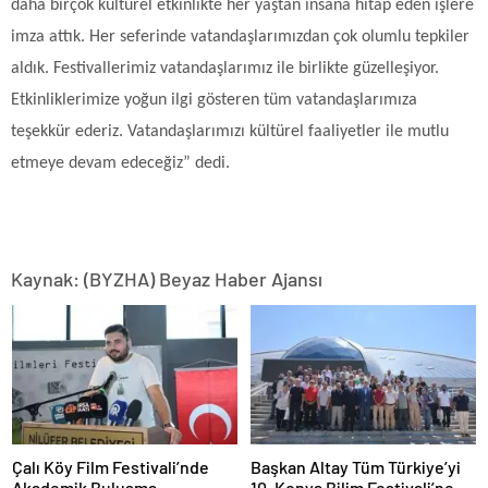
daha birçok kültürel etkinlikte her yaştan insana hitap eden işlere
imza attık. Her seferinde vatandaşlarımızdan çok olumlu tepkiler
aldık. Festivallerimiz vatandaşlarımız ile birlikte güzelleşiyor.
Etkinliklerimize yoğun ilgi gösteren tüm vatandaşlarımıza
teşekkür ederiz. Vatandaşlarımızı kültürel faaliyetler ile mutlu
etmeye devam edeceğiz” dedi.
Kaynak: (BYZHA) Beyaz Haber Ajansı
Çalı Köy Film Festivali’nde
Başkan Altay Tüm Türkiye’yi
Akademik Buluşma
10. Konya Bilim Festivali’ne