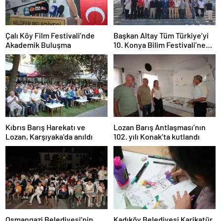
Çalı Köy Film Festivali’nde
Başkan Altay Tüm Türkiye’yi
Akademik Buluşma
10. Konya Bilim Festivali’ne
Davet Etti
Kıbrıs Barış Harekatı ve
Lozan Barış Antlaşması’nın
Lozan, Karşıyaka’da anıldı
102. yılı Konak’ta kutlandı
Osmangazi Belediyesi’nin
Kadıköy Belediyesi Karikatür