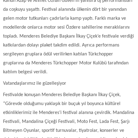
Kanun Azap ve Ahmet Özhan Güven’in yanısıra dj performansları
da coşkuyu yaşattı. Festival alanında ülkenin dört bir yanından
gelen motor tutkunları çadırlarla kamp yaptı. Farklı marka ve
modellerde onlarca motor sesi Özdere sahillerine meraklılarını
topladı. Menderes Belediye Başkanı İlkay Çiçek’e festivale verdiği
katkılardan dolayı plaket takdim edildi. Ayrıca performans
sergileyen gruplara ödül verilirken katılan Türkchopper
gruplarına da Menderes Türkchopper Motor Kulübü tarafından
katılım belgesi verildi.
Vatandaşlarımız ile güzelleşiyor
Festivalde konuşan Menderes Belediye Başkanı İlkay Çiçek,
“Görevde olduğumu yaklaşık bir buçuk yıl boyunca kültürel
etkinliklerimiz ile Menderes’i festival alanına çevirdik. Mandalina
Festivali, Mandalina Çiçeği Festivali, Moto Fest, Lada Fest, Şarjı
Bitmeyen Oyunlar, sportif turnuvalar, tiyatrolar, konserler ve