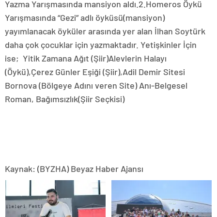
Yazma Yarışmasında mansiyon aldı.2.Homeros Öykü
Yarışmasında “Gezi” adlı öyküsü(mansiyon)
yayımlanacak öyküler arasında yer alan İlhan Soytürk
daha çok çocuklar için yazmaktadır. Yetişkinler İçin
ise; Yitik Zamana Ağıt (Şiir)Alevlerin Halayı
(Öykü),Çerez Günler Eşiği (Şiir),Adil Demir Sitesi
Bornova (Bölgeye Adını veren Site) Anı-Belgesel
Roman, Bağımsızlık(Şiir Seçkisi)
Kaynak: (BYZHA) Beyaz Haber Ajansı