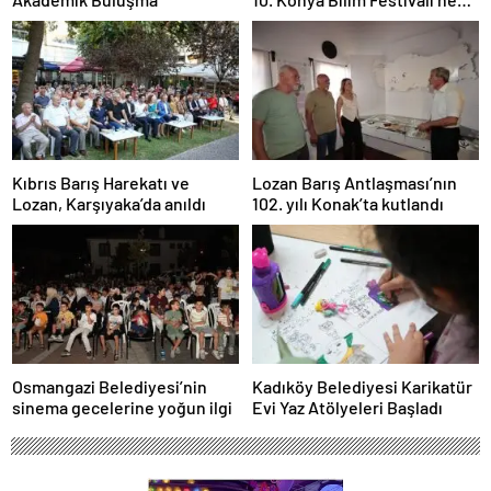
Davet Etti
Kıbrıs Barış Harekatı ve
Lozan Barış Antlaşması’nın
Lozan, Karşıyaka’da anıldı
102. yılı Konak’ta kutlandı
Osmangazi Belediyesi’nin
Kadıköy Belediyesi Karikatür
sinema gecelerine yoğun ilgi
Evi Yaz Atölyeleri Başladı