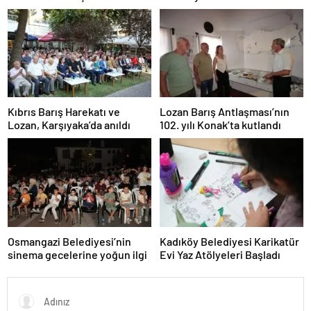
Davet Etti
Kıbrıs Barış Harekatı ve
Lozan Barış Antlaşması’nın
Lozan, Karşıyaka’da anıldı
102. yılı Konak’ta kutlandı
Osmangazi Belediyesi’nin
Kadıköy Belediyesi Karikatür
sinema gecelerine yoğun ilgi
Evi Yaz Atölyeleri Başladı