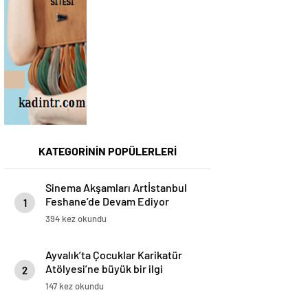
KATEGORİNİN POPÜLERLERİ
Sinema Akşamları Artİstanbul
Feshane’de Devam Ediyor
1
394 kez okundu
Ayvalık’ta Çocuklar Karikatür
Atölyesi’ne büyük bir ilgi
2
gösterdi
147 kez okundu