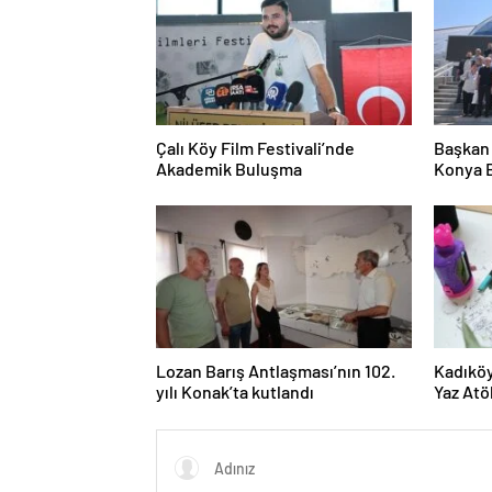
Çalı Köy Film Festivali’nde
Başkan 
Akademik Buluşma
Konya B
Etti
Lozan Barış Antlaşması’nın 102.
Kadıköy
yılı Konak’ta kutlandı
Yaz Atö