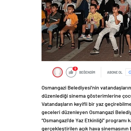
0
BEĞENDİM
ABONE OL
Osmangazi Belediyesi’nin vatandaşların 
düzenlediği sinema gösterimlerine çocuk
Vatandaşların keyifli bir yaz geçirebilm
geceleri düzenleyen Osmangazi Belediye
“Osmangazi’de Yaz Etkinliği” programı
gerçekleştirilen açık hava sinemasının 