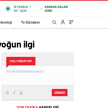
SABAHA KALAN
İSTANBUL
SÜRE
30°
AÇIK
eknoloji
Tv Gündem
oğun ilgi
HIZLI YORUM YAP
GÖNDER
SON DAKİKA
HABERLERİ