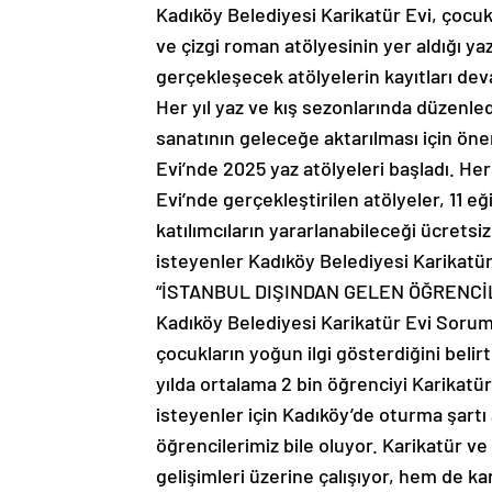
Kadıköy Belediyesi Karikatür Evi, çocukl
ve çizgi roman atölyesinin yer aldığı y
gerçekleşecek atölyelerin kayıtları de
Her yıl yaz ve kış sezonlarında düzenled
sanatının geleceğe aktarılması için öne
Evi’nde 2025 yaz atölyeleri başladı. He
Evi’nde gerçekleştirilen atölyeler, 11 eğ
katılımcıların yararlanabileceği ücretsiz
isteyenler Kadıköy Belediyesi Karikatür 
“İSTANBUL DIŞINDAN GELEN ÖĞRENCİL
Kadıköy Belediyesi Karikatür Evi Sorum
çocukların yoğun ilgi gösterdiğini belirt
yılda ortalama 2 bin öğrenciyi Karikatür
isteyenler için Kadıköy’de oturma şart
öğrencilerimiz bile oluyor. Karikatür v
gelişimleri üzerine çalışıyor, hem de ka