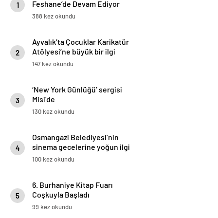
Feshane’de Devam Ediyor
1
388 kez okundu
Ayvalık’ta Çocuklar Karikatür
Atölyesi’ne büyük bir ilgi
2
gösterdi
147 kez okundu
‘New York Günlüğü’ sergisi
Misi’de
3
130 kez okundu
Osmangazi Belediyesi’nin
sinema gecelerine yoğun ilgi
4
100 kez okundu
6. Burhaniye Kitap Fuarı
Coşkuyla Başladı
5
99 kez okundu