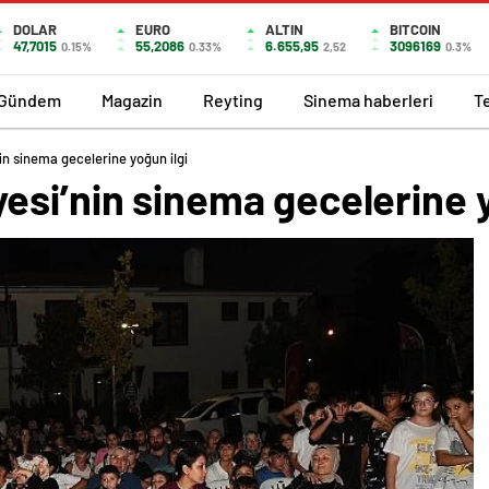
DOLAR
EURO
ALTIN
BITCOIN
47,7015
55,2086
6.655,95
3096169
0.15%
0.33%
2,52
0.3%
Gündem
Magazin
Reyting
Sinema haberleri
T
n sinema gecelerine yoğun ilgi
si’nin sinema gecelerine y