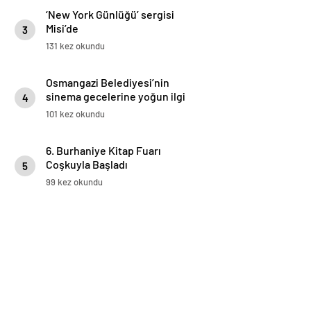
‘New York Günlüğü’ sergisi
Misi’de
3
131 kez okundu
Osmangazi Belediyesi’nin
sinema gecelerine yoğun ilgi
4
101 kez okundu
6. Burhaniye Kitap Fuarı
Coşkuyla Başladı
5
99 kez okundu