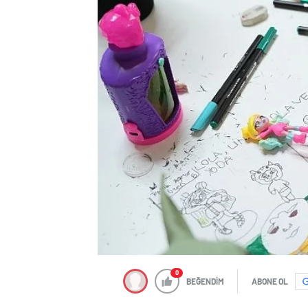
0
BEĞENDİM
ABONE OL