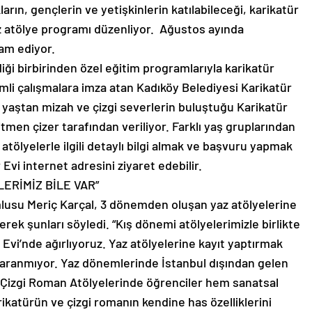
arın, gençlerin ve yetişkinlerin katılabileceği, karikatür
az atölye programı düzenliyor. Ağustos ayında
vam ediyor.
iği birbirinden özel eğitim programlarıyla karikatür
mli çalışmalara imza atan Kadıköy Belediyesi Karikatür
r yaştan mizah ve çizgi severlerin buluştuğu Karikatür
itmen çizer tarafından veriliyor. Farklı yaş gruplarından
 atölyelerle ilgili detaylı bilgi almak ve başvuru yapmak
Evi internet adresini ziyaret edebilir.
ERİMİZ BİLE VAR”
lusu Meriç Karçal, 3 dönemden oluşan yaz atölyelerine
erek şunları söyledi. “Kış dönemi atölyelerimizle birlikte
 Evi’nde ağırlıyoruz. Yaz atölyelerine kayıt yaptırmak
ı aranmıyor. Yaz dönemlerinde İstanbul dışından gelen
e Çizgi Roman Atölyelerinde öğrenciler hem sanatsal
rikatürün ve çizgi romanın kendine has özelliklerini