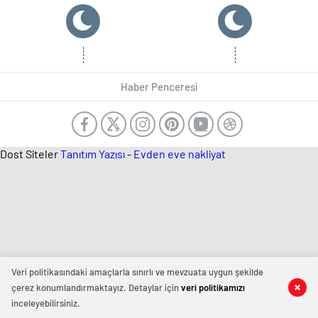
Haber Penceresi
Dost Siteler
Tanıtım Yazısı
-
Evden eve nakliyat
Veri politikasındaki amaçlarla sınırlı ve mevzuata uygun şekilde
çerez konumlandırmaktayız. Detaylar için
veri politikamızı
inceleyebilirsiniz.