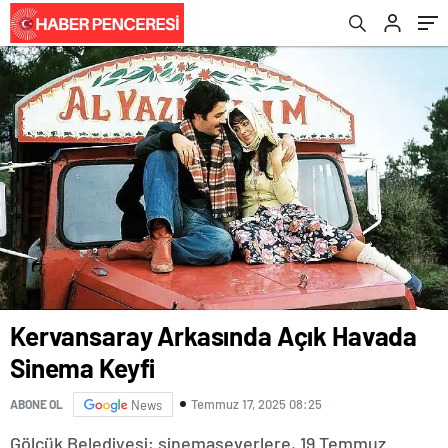
Kervansaray Arkasında Açık Havada
Sinema Keyfi
Temmuz 17, 2025 08:25
ABONE OL
News
Gölcük Belediyesi; sinemaseverlere, 19 Temmuz