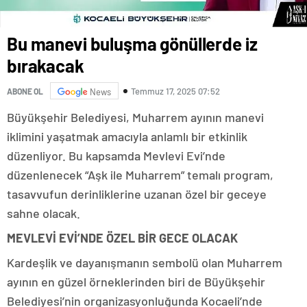
Bu manevi buluşma gönüllerde iz
bırakacak
Temmuz 17, 2025 07:52
ABONE OL
News
Büyükşehir Belediyesi, Muharrem ayının manevi
iklimini yaşatmak amacıyla anlamlı bir etkinlik
düzenliyor. Bu kapsamda Mevlevi Evi’nde
düzenlenecek “Aşk ile Muharrem” temalı program,
tasavvufun derinliklerine uzanan özel bir geceye
sahne olacak.
MEVLEVİ EVİ’NDE ÖZEL BİR GECE OLACAK
Kardeşlik ve dayanışmanın sembolü olan Muharrem
ayının en güzel örneklerinden biri de Büyükşehir
Belediyesi’nin organizasyonluğunda Kocaeli’nde