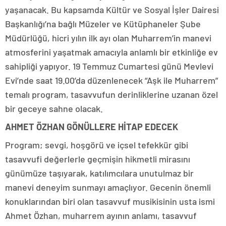
yaşanacak. Bu kapsamda Kültür ve Sosyal İşler Dairesi
Başkanlığı’na bağlı Müzeler ve Kütüphaneler Şube
Müdürlüğü, hicri yılın ilk ayı olan Muharrem’in manevi
atmosferini yaşatmak amacıyla anlamlı bir etkinliğe ev
sahipliği yapıyor. 19 Temmuz Cumartesi günü Mevlevi
Evi’nde saat 19.00’da düzenlenecek “Aşk ile Muharrem”
temalı program, tasavvufun derinliklerine uzanan özel
bir geceye sahne olacak.
AHMET ÖZHAN GÖNÜLLERE HİTAP EDECEK
Program; sevgi, hoşgörü ve içsel tefekkür gibi
tasavvufi değerlerle geçmişin hikmetli mirasını
günümüze taşıyarak, katılımcılara unutulmaz bir
manevi deneyim sunmayı amaçlıyor. Gecenin önemli
konuklarından biri olan tasavvuf musikisinin usta ismi
Ahmet Özhan, muharrem ayının anlamı, tasavvuf