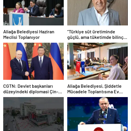
Aliağa Belediyesi Haziran
“Türkiye süt üretiminde
Meclisi Toplanıyor
güçlü, ama tüketimde bilinç
şart”
CGTN: Devlet başkanları
Aliağa Belediyesi, Şiddetle
düzeyindeki diplomasi Çin-
Mücadele Toplantısına Ev
Rusya arasındaki büyüyen
Sahipliği Yaptı
ortaklığı güçlendiriyor