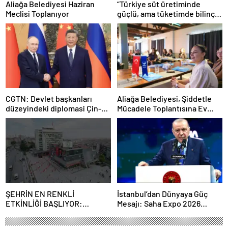
Aliağa Belediyesi Haziran
“Türkiye süt üretiminde
Meclisi Toplanıyor
güçlü, ama tüketimde bilinç
şart”
CGTN: Devlet başkanları
Aliağa Belediyesi, Şiddetle
düzeyindeki diplomasi Çin-
Mücadele Toplantısına Ev
Rusya arasındaki büyüyen
Sahipliği Yaptı
ortaklığı güçlendiriyor
ŞEHRİN EN RENKLİ
İstanbul’dan Dünyaya Güç
ETKİNLİĞİ BAŞLIYOR:
Mesajı: Saha Expo 2026
“SOKAK STİLİ GRAFFİTİ
Rekorlarla Kapılarını Kapattı
FESTİVALİ” HEYECANI