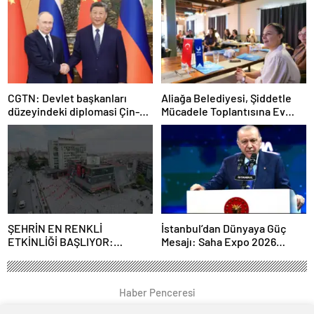
CGTN: Devlet başkanları
Aliağa Belediyesi, Şiddetle
düzeyindeki diplomasi Çin-
Mücadele Toplantısına Ev
Rusya arasındaki büyüyen
Sahipliği Yaptı
ortaklığı güçlendiriyor
ŞEHRİN EN RENKLİ
İstanbul’dan Dünyaya Güç
ETKİNLİĞİ BAŞLIYOR:
Mesajı: Saha Expo 2026
“SOKAK STİLİ GRAFFİTİ
Rekorlarla Kapılarını Kapattı
FESTİVALİ” HEYECANI
GAZİOSMANPAŞA’DA
Haber Penceresi
YAŞANACAK