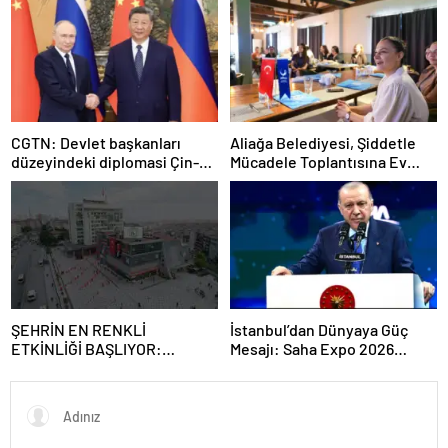
CGTN: Devlet başkanları
Aliağa Belediyesi, Şiddetle
düzeyindeki diplomasi Çin-
Mücadele Toplantısına Ev
Rusya arasındaki büyüyen
Sahipliği Yaptı
ortaklığı güçlendiriyor
ŞEHRİN EN RENKLİ
İstanbul’dan Dünyaya Güç
ETKİNLİĞİ BAŞLIYOR:
Mesajı: Saha Expo 2026
“SOKAK STİLİ GRAFFİTİ
Rekorlarla Kapılarını Kapattı
FESTİVALİ” HEYECANI
GAZİOSMANPAŞA’DA
YAŞANACAK