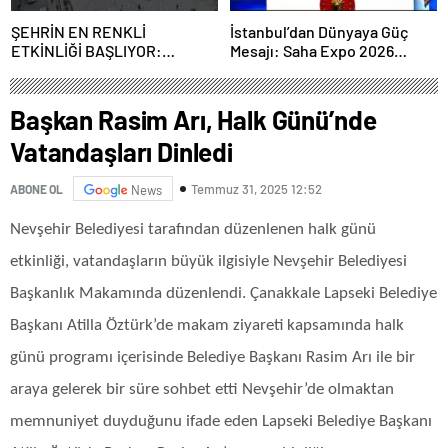
ŞEHRİN EN RENKLİ
İstanbul’dan Dünyaya Güç
ETKİNLİĞİ BAŞLIYOR:
Mesajı: Saha Expo 2026
“SOKAK STİLİ GRAFFİTİ
Rekorlarla Kapılarını Kapattı
FESTİVALİ” HEYECANI
GAZİOSMANPAŞA’DA
Başkan Rasim Arı, Halk Günü’nde
YAŞANACAK
Vatandaşları Dinledi
Temmuz 31, 2025 12:52
ABONE OL
News
Nevşehir Belediyesi tarafından düzenlenen halk günü
etkinliği, vatandaşların büyük ilgisiyle Nevşehir Belediyesi
Başkanlık Makamında düzenlendi. Çanakkale Lapseki Belediye
Başkanı Atilla Öztürk’de makam ziyareti kapsamında halk
günü programı içerisinde Belediye Başkanı Rasim Arı ile bir
araya gelerek bir süre sohbet etti Nevşehir’de olmaktan
memnuniyet duyduğunu ifade eden Lapseki Belediye Başkanı