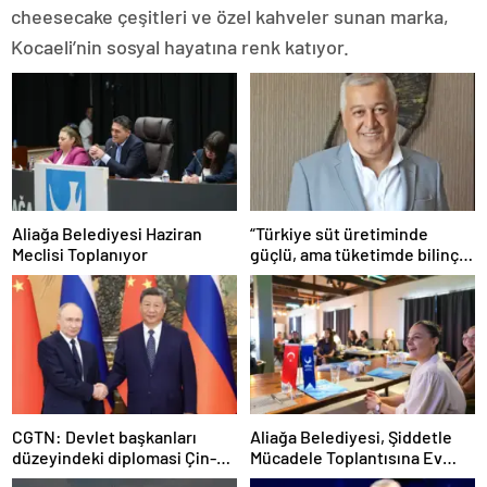
cheesecake çeşitleri ve özel kahveler sunan marka,
Kocaeli’nin sosyal hayatına renk katıyor.
Aliağa Belediyesi Haziran
“Türkiye süt üretiminde
Meclisi Toplanıyor
güçlü, ama tüketimde bilinç
şart”
CGTN: Devlet başkanları
Aliağa Belediyesi, Şiddetle
düzeyindeki diplomasi Çin-
Mücadele Toplantısına Ev
Rusya arasındaki büyüyen
Sahipliği Yaptı