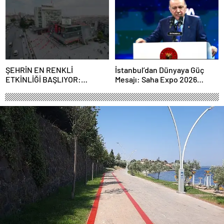
ortaklığı güçlendiriyor
ŞEHRİN EN RENKLİ
İstanbul’dan Dünyaya Güç
ETKİNLİĞİ BAŞLIYOR:
Mesajı: Saha Expo 2026
“SOKAK STİLİ GRAFFİTİ
Rekorlarla Kapılarını Kapattı
FESTİVALİ” HEYECANI
GAZİOSMANPAŞA’DA
YAŞANACAK