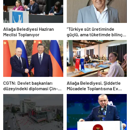
Aliağa Belediyesi Haziran
“Türkiye süt üretiminde
Meclisi Toplanıyor
güçlü, ama tüketimde bilinç
şart”
CGTN: Devlet başkanları
Aliağa Belediyesi, Şiddetle
düzeyindeki diplomasi Çin-
Mücadele Toplantısına Ev
Rusya arasındaki büyüyen
Sahipliği Yaptı
ortaklığı güçlendiriyor