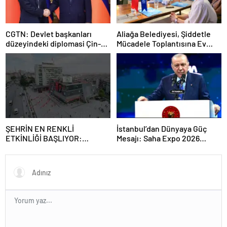
CGTN: Devlet başkanları
Aliağa Belediyesi, Şiddetle
düzeyindeki diplomasi Çin-
Mücadele Toplantısına Ev
Rusya arasındaki büyüyen
Sahipliği Yaptı
ortaklığı güçlendiriyor
ŞEHRİN EN RENKLİ
İstanbul’dan Dünyaya Güç
ETKİNLİĞİ BAŞLIYOR:
Mesajı: Saha Expo 2026
“SOKAK STİLİ GRAFFİTİ
Rekorlarla Kapılarını Kapattı
FESTİVALİ” HEYECANI
GAZİOSMANPAŞA’DA
YAŞANACAK