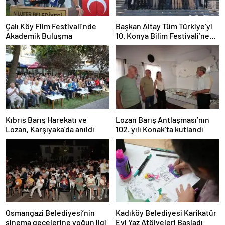
Çalı Köy Film Festivali’nde
Başkan Altay Tüm Türkiye’yi
Akademik Buluşma
10. Konya Bilim Festivali’ne
Davet Etti
Kıbrıs Barış Harekatı ve
Lozan Barış Antlaşması’nın
Lozan, Karşıyaka’da anıldı
102. yılı Konak’ta kutlandı
Osmangazi Belediyesi’nin
Kadıköy Belediyesi Karikatür
sinema gecelerine yoğun ilgi
Evi Yaz Atölyeleri Başladı