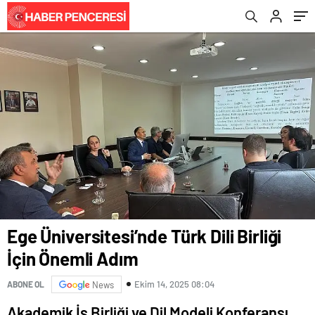
Ege Üniversitesi’nde Türk Dili Birliği
İçin Önemli Adım
Ekim 14, 2025 08:04
ABONE OL
News
Akademik İş Birliği ve Dil Modeli Konferansı