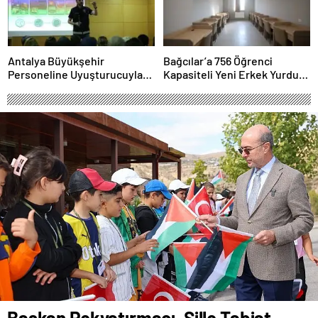
Antalya Büyükşehir
Bağcılar’a 756 Öğrenci
Personeline Uyuşturucuyla
Kapasiteli Yeni Erkek Yurdu
Mücadele Eğitimi
Açıldı
Başkan Pekyatırmacı, Sille Tabiat