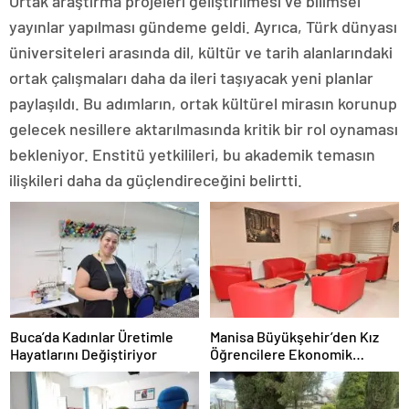
Ortak araştırma projeleri geliştirilmesi ve bilimsel
yayınlar yapılması gündeme geldi. Ayrıca, Türk dünyası
üniversiteleri arasında dil, kültür ve tarih alanlarındaki
ortak çalışmaları daha da ileri taşıyacak yeni planlar
paylaşıldı. Bu adımların, ortak kültürel mirasın korunup
gelecek nesillere aktarılmasında kritik bir rol oynaması
bekleniyor. Enstitü yetkilileri, bu akademik temasın
ilişkileri daha da güçlendireceğini belirtti.
Buca’da Kadınlar Üretimle
Manisa Büyükşehir’den Kız
Hayatlarını Değiştiriyor
Öğrencilere Ekonomik
Konaklama İmkanı