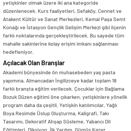
yetişkinler olmak üzere iki ana kategoride
düzenlenecek. Kurs faaliyetleri, Sefaköy, Cennet ve
Atakent Kültür ve Sanat Merkezleri, Kemal Paşa Semt
Konağı ve İstasyon Gençlik Gelişim Merkezi gibi ilçenin
farklı noktalarında gerçekleştirilecek. Bu sayede tüm
mahalle sakinlerine kolay erişim imkanı sağlanması
hedefleniyor.
Açılacak Olan Branşlar
Akademi bünyesinde ön muhasebeden yaş pasta
yapımına, Almancadan İngilizceye kadar toplam 18
farklı branşta eğitim verilecek. Çocuklar için Bağlama
Bozuk Düzen eğitimi öne çıkarken, yetişkinlere yönelik
program daha da çeşitli. Yetişkin katılımcılar, Yağlı
Boya Resimde Üslup Oluşturma, Kaligrafi, Takı
Tasarımı, Dekoratif Ahşap Süsleme, Yabancı Dil
Eğitimleri, Diksiyon, İlk Yardım, Gümüş Kazaz