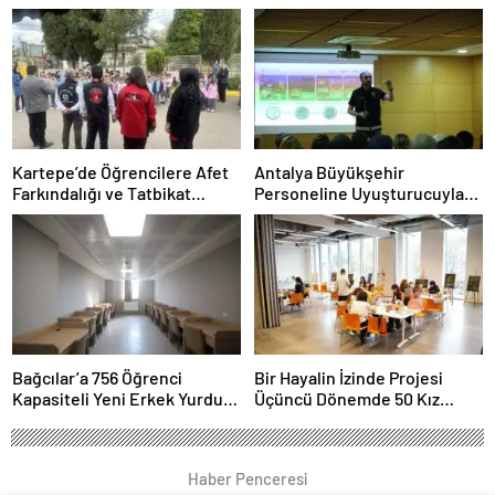
Konaklama İmkanı
Kartepe’de Öğrencilere Afet
Antalya Büyükşehir
Farkındalığı ve Tatbikat
Personeline Uyuşturucuyla
Eğitimi
Mücadele Eğitimi
Bağcılar’a 756 Öğrenci
Bir Hayalin İzinde Projesi
Kapasiteli Yeni Erkek Yurdu
Üçüncü Dönemde 50 Kız
Açıldı
Öğrenciyi Bekliyor
Haber Penceresi