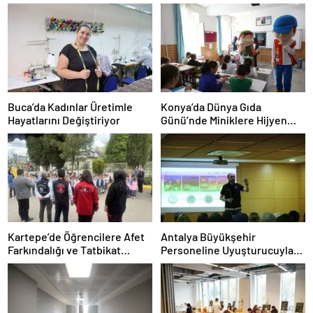
Buca’da Kadınlar Üretimle
Konya’da Dünya Gıda
Hayatlarını Değiştiriyor
Günü’nde Miniklere Hijyen
Eğitimi
Kartepe’de Öğrencilere Afet
Antalya Büyükşehir
Farkındalığı ve Tatbikat
Personeline Uyuşturucuyla
Eğitimi
Mücadele Eğitimi