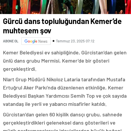
Gürcü dans topluluğundan Kemer’de
muhteşem şov
Temmuz 23, 2025 07:12
ABONE OL
News
Kemer Belediyesi ev sahipliğinde, Gürcistan’dan gelen
ünlü dans grubu Mermisi, Kemer’de bir gösteri
gerçekleştirdi.
Nlart Grup Müdürü Nikoloz Lataria tarafından Mustafa
Ertuğrul Aker Parkı’nda düzenlenen etkinliğe, Kemer
Belediyesi Başkan Yardımcısı Semih Top ve çok sayıda
vatandaş ile yerli ve yabancı misafirler katıldı.
Gürcistan’dan gelen 60 kişilik dansçı grubu, sahnede
gerçekleştirdikleri geleneksel dans gösterileri ve
müzik performanslarıyla izleyicilerden büyük beğeni