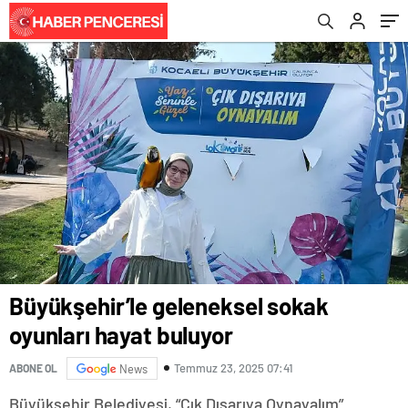
sokak hayvanları için konser düzenleyecek
Büyükşehir’le geleneksel sokak
oyunları hayat buluyor
Temmuz 23, 2025 07:41
ABONE OL
News
Büyükşehir Belediyesi, “Çık Dışarıya Oynayalım”