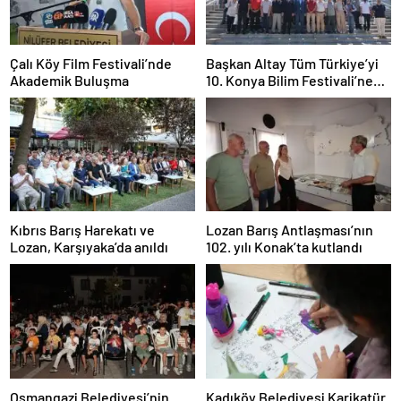
Çalı Köy Film Festivali’nde
Başkan Altay Tüm Türkiye’yi
Akademik Buluşma
10. Konya Bilim Festivali’ne
Davet Etti
Kıbrıs Barış Harekatı ve
Lozan Barış Antlaşması’nın
Lozan, Karşıyaka’da anıldı
102. yılı Konak’ta kutlandı
Osmangazi Belediyesi’nin
Kadıköy Belediyesi Karikatür