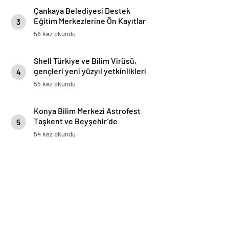
Çankaya Belediyesi Destek
Eğitim Merkezlerine Ön Kayıtlar
3
Başladı
56 kez okundu
Shell Türkiye ve Bilim Virüsü,
gençleri yeni yüzyıl yetkinlikleri
4
ile güçlendirmeye devam ediyor
55 kez okundu
Konya Bilim Merkezi Astrofest
Taşkent ve Beyşehir’de
5
Gökyüzü Meraklılarını
54 kez okundu
Buluşturdu