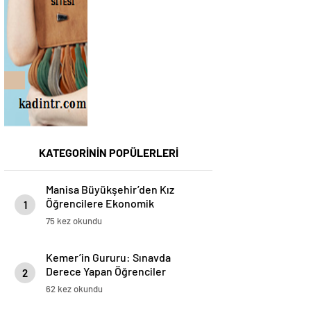
KATEGORİNİN POPÜLERLERİ
Manisa Büyükşehir’den Kız
Öğrencilere Ekonomik
1
Konaklama İmkanı
75 kez okundu
Kemer’in Gururu: Sınavda
Derece Yapan Öğrenciler
2
Protokolle Buluştu
62 kez okundu