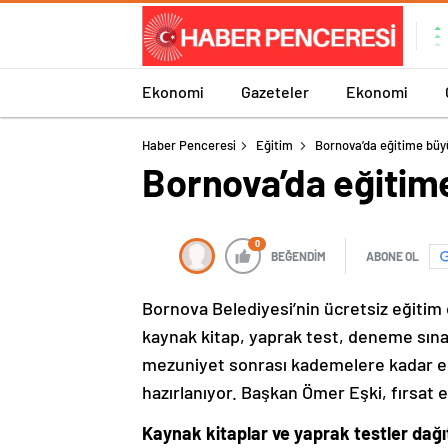
Ekonomi
Gazeteler
Ekonomi
Haber Penceresi
Eğitim
Bornova’da eğitime büy
Bornova’da eğitim
0
BEĞENDİM
ABONE OL
Bornova Belediyesi’nin ücretsiz eğiti
kaynak kitap, yaprak test, deneme sınav
mezuniyet sonrası kademelere kadar e
hazırlanıyor. Başkan Ömer Eşki, fırsat eş
Kaynak kitaplar ve yaprak testler dağıt