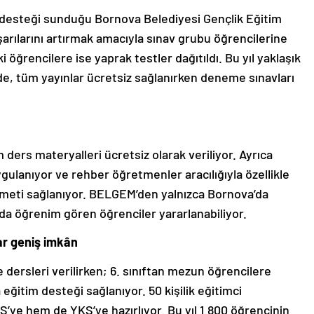
 desteği sunduğu Bornova Belediyesi Gençlik Eğitim
arılarını artırmak amacıyla sınav grubu öğrencilerine
 öğrencilere ise yaprak testler dağıtıldı. Bu yıl yaklaşık
e, tüm yayınlar ücretsiz sağlanırken deneme sınavları
ers materyalleri ücretsiz olarak veriliyor. Ayrıca
gulanıyor ve rehber öğretmenler aracılığıyla özellikle
izmeti sağlanıyor. BELGEM’den yalnızca Bornova’da
da öğrenim gören öğrenciler yararlanabiliyor.
dar geniş imkân
ce dersleri verilirken; 6. sınıftan mezun öğrencilere
eğitim desteği sağlanıyor. 50 kişilik eğitimci
’ye hem de YKS’ye hazırlıyor. Bu yıl 1.800 öğrencinin