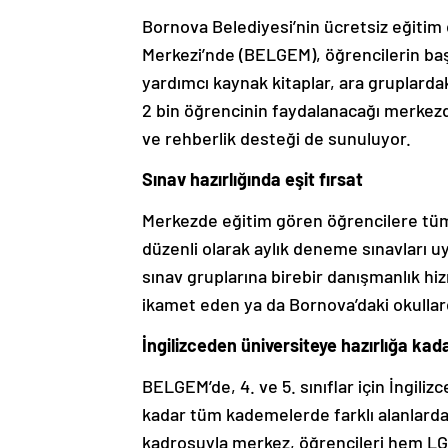
Bornova Belediyesi’nin ücretsiz eğitim
Merkezi’nde (BELGEM), öğrencilerin baş
yardımcı kaynak kitaplar, ara gruplardaki
2 bin öğrencinin faydalanacağı merkezd
ve rehberlik desteği de sunuluyor.
Sınav hazırlığında eşit fırsat
Merkezde eğitim gören öğrencilere tüm d
düzenli olarak aylık deneme sınavları uy
sınav gruplarına birebir danışmanlık h
ikamet eden ya da Bornova’daki okullar
İngilizceden üniversiteye hazırlığa ka
BELGEM’de, 4. ve 5. sınıflar için İngiliz
kadar tüm kademelerde farklı alanlarda 
kadrosuyla merkez, öğrencileri hem LGS