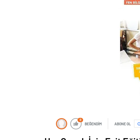
0
BEĞENDİM
ABONE OL