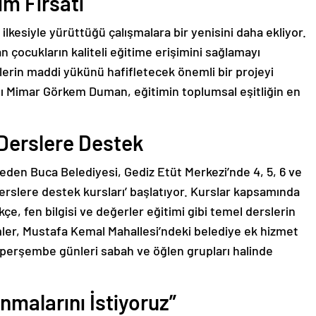
im Fırsatı
 ilkesiyle yürüttüğü çalışmalara bir yenisini daha ekliyor.
n çocukların kaliteli eğitime erişimini sağlamayı
erin maddi yükünü hafifletecek önemli bir projeyi
ı Mimar Görkem Duman, eğitimin toplumsal eşitliğin en
 Derslere Destek
 eden Buca Belediyesi, Gediz Etüt Merkezi’nde 4, 5, 6 ve
‘derslere destek kursları’ başlatıyor. Kurslar kapsamında
rkçe, fen bilgisi ve değerler eğitimi gibi temel derslerin
mler, Mustafa Kemal Mahallesi’ndeki belediye ek hizmet
e perşembe günleri sabah ve öğlen grupları halinde
nmalarını İstiyoruz”