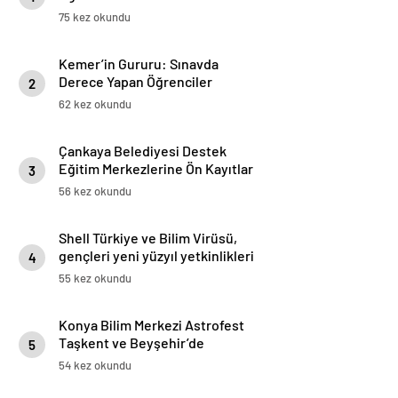
Konaklama İmkanı
75 kez okundu
Kemer’in Gururu: Sınavda
Derece Yapan Öğrenciler
2
Protokolle Buluştu
62 kez okundu
Çankaya Belediyesi Destek
Eğitim Merkezlerine Ön Kayıtlar
3
Başladı
56 kez okundu
Shell Türkiye ve Bilim Virüsü,
gençleri yeni yüzyıl yetkinlikleri
4
ile güçlendirmeye devam ediyor
55 kez okundu
Konya Bilim Merkezi Astrofest
Taşkent ve Beyşehir’de
5
Gökyüzü Meraklılarını
54 kez okundu
Buluşturdu