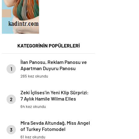
KATEGORİNİN POPÜLERLERİ
İlan Panosu, Reklam Panosu ve
Apartman Duyuru Panosu
1
Kullanım Alanları ve Avantajları
265 kez okundu
Zeki İçlises’in Yeni Klip Sürprizi:
7 Aylık Hamile Wilma Elles
2
Kamera Karşısında!
64 kez okundu
Mira Sevda Altundağ, Miss Angel
of Turkey Fotomodel
3
Yarışmasının Birincisi Oldu
61 kez okundu