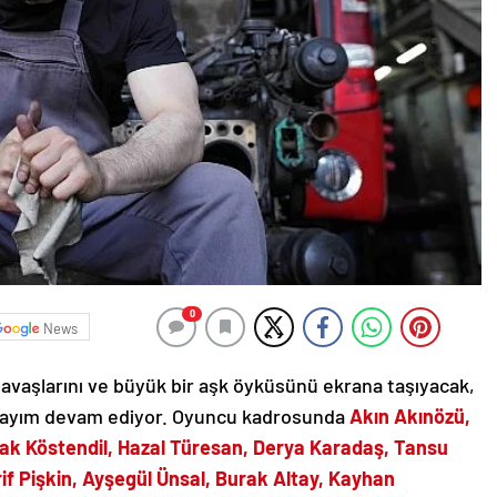
0
News
 savaşlarını ve büyük bir aşk öyküsünü ekrana taşıyacak,
 sayım devam ediyor. Oyuncu kadrosunda
Akın Akınözü,
çak Köstendil, Hazal Türesan, Derya Karadaş, Tansu
f Pişkin, Ayşegül Ünsal, Burak Altay, Kayhan