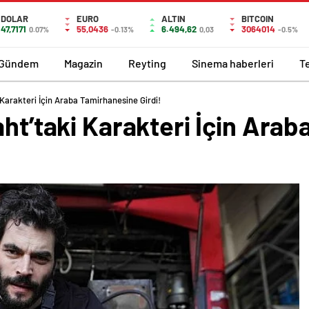
DOLAR
EURO
ALTIN
BITCOIN
47,7171
55,0436
6.494,62
3064014
0.07%
-0.13%
0,03
-0.5%
Gündem
Magazin
Reyting
Sinema haberleri
T
 Karakteri İçin Araba Tamirhanesine Girdi!
aht’taki Karakteri İçin Ara