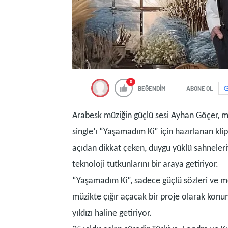
0
BEĞENDİM
ABONE OL
Arabesk müziğin güçlü sesi Ayhan Göçer, m
single’ı “Yaşamadım Ki” için hazırlanan klip
açıdan dikkat çeken, duygu yüklü sahneler
teknoloji tutkunlarını bir araya getiriyor.
“Yaşamadım Ki”, sadece güçlü sözleri ve mel
müzikte çığır açacak bir proje olarak konu
yıldızı haline getiriyor.