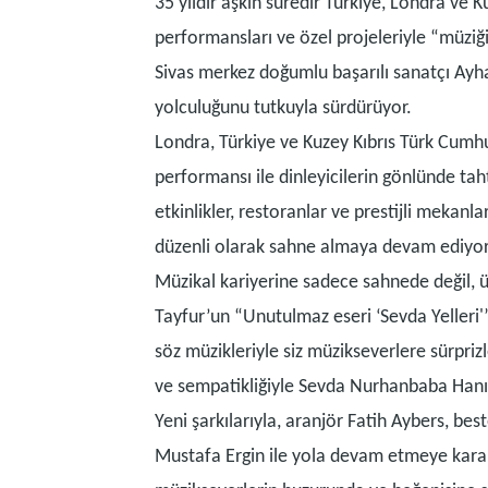
35 yıldır aşkın süredir Türkiye, Londra ve
performansları ve özel projeleriyle “müziği
Sivas merkez doğumlu başarılı sanatçı Ayha
yolculuğunu tutkuyla sürdürüyor.
Londra, Türkiye ve Kuzey Kıbrıs Türk Cumhu
performansı ile dinleyicilerin gönlünde ta
etkinlikler, restoranlar ve prestijli mekanl
düzenli olarak sahne almaya devam ediyor
Müzikal kariyerine sadece sahnede değil, 
Tayfur’un “Unutulmaz eseri ‘Sevda Yelleri'
söz müzikleriyle siz müzikseverlere sürpriz
ve sempatikliğiyle Sevda Nurhanbaba Hanı
Yeni şarkılarıyla, aranjör Fatih Aybers, bes
Mustafa Ergin ile yola devam etmeye karar