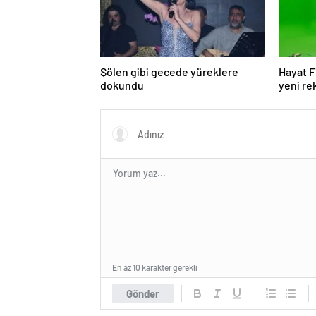
Şölen gibi gecede yüreklere
Hayat F
dokundu
yeni re
En az 10 karakter gerekli
Gönder