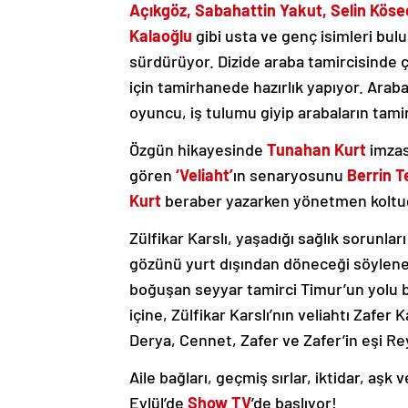
Açıkgöz, Sabahattin Yakut, Selin Köse
Kalaoğlu
gibi usta ve genç isimleri bulu
sürdürüyor. Dizide araba tamircisinde 
için tamirhanede hazırlık yapıyor. Arabay
oyuncu, iş tulumu giyip arabaların tami
Özgün hikayesinde
Tunahan Kurt
imzası
gören
‘Veliaht’
ın senaryosunu
Berrin T
Kurt
beraber yazarken yönetmen koltu
Zülfikar Karslı, yaşadığı sağlık sorunla
gözünü yurt dışından döneceği söylenen
boğuşan seyyar tamirci Timur’un yolu bu 
içine, Zülfikar Karslı’nın veliahtı Zafer 
Derya, Cennet, Zafer ve Zafer’in eşi Rey
Aile bağları, geçmiş sırlar, iktidar, aşk
Eylül’de
Show TV
’de başlıyor!