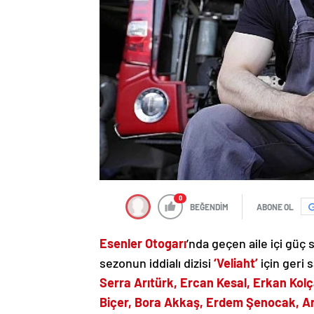
0
BEĞENDİM
ABONE OL
Esenler Otogarı
’nda geçen aile içi güç
sezonun iddialı dizisi
‘Veliaht’
için geri
Serra Arıtürk, Ercan Kesal, Erkan Kol
Biçer, Bora Akkaş, Erdem Şenocak, Ari