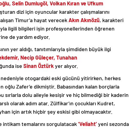
oğlu, Selin Dumlugöl, Volkan Kıran ve Ufkum
şturan dizi için oyuncular karakter çalışmalarını
çalışan Timur’a hayat verecek
Akın Akınözü
, karakteri
la ilgili bilgileri işin profesyonellerinden öğrenen
rine de yardım ediyor.
nın yer aldığı, tanıtımlarıyla şimdiden büyük ilgi
ekdemir, Necip Güleçer, Tunahan
ğunda ise
Sinan Öztürk
yer alıyor.
rı nedeniyle otogardaki eski gücünü yitirirken, herkes
 oğlu Zafer’e dikmiştir. Babasından kalan borçlarla
sırlarla dolu aileyle kesişir ve hiç bilmediği bir kaderin
Karslı olarak adım atar. Zülfikar’ın çocukları Kudret,
han için artık hiçbir şey eskisi gibi olmayacaktır.
 ve intikam temalarını sorgulatacak
‘Veliaht’
yeni sezonda