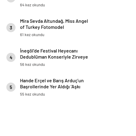
Kamera Karşısında!
64 kez okundu
Mira Sevda Altundağ, Miss Angel
of Turkey Fotomodel
3
Yarışmasının Birincisi Oldu
61 kez okundu
İnegöl’de Festival Heyecanı
Dedublüman Konseriyle Zirveye
4
Ulaştı
56 kez okundu
Hande Erçel ve Barış Arduç’un
Başrollerinde Yer Aldığı ‘Aşkı
5
Hatırla’ Dizisinin Tüm Bölümleri
55 kez okundu
Şimdi Disney+’ta Yayında!