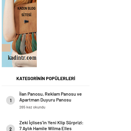
KATEGORİNİN POPÜLERLERİ
İlan Panosu, Reklam Panosu ve
Apartman Duyuru Panosu
1
Kullanım Alanları ve Avantajları
265 kez okundu
Zeki İçlises’in Yeni Klip Sürprizi:
7 Aylık Hamile Wilma Elles
2