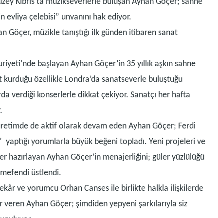
 Kuzey Kıbrıs’ta müzikseverlerle buluşan Ayhan Göçer; sahne
n evliya çelebisi” unvanını hak ediyor.
n Göçer, müzikle tanıştığı ilk günden itibaren sanat
riyeti’nde başlayan Ayhan Göçer’in 35 yıllık aşkın sahne
ht kurduğu özellikle Londra’da sanatseverle buluştuğu
arda verdiği konserlerle dikkat çekiyor. Sanatçı her hafta
.
üretimde de aktif olarak devam eden Ayhan Göçer; Ferdi
” yaptığı yorumlarla büyük beğeni topladı. Yeni projeleri ve
ler hazırlayan Ayhan Göçer’in menajerliğini; güler yüzlülüğü
mefendi üstlendi.
tekâr ve yorumcu Orhan Canses ile birlikte halkla ilişkilerde
 veren Ayhan Göçer; şimdiden yepyeni şarkılarıyla siz