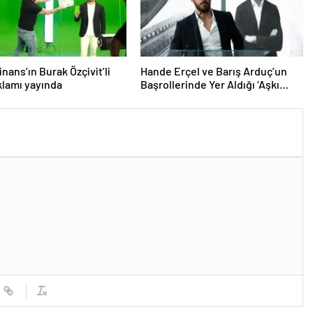
inans’ın Burak Özçivit’li
Hande Erçel ve Barış Arduç’un
klamı yayında
Başrollerinde Yer Aldığı ‘Aşkı
Hatırla’ Dizisinin Tüm Bölümleri
Şimdi Disney+’ta Yayında!