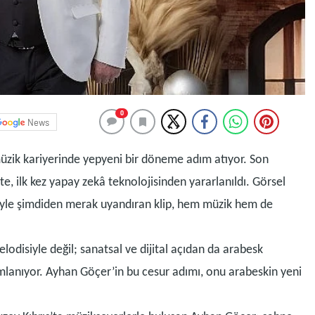
0
News
üzik kariyerinde yepyeni bir döneme adım atıyor. Son
te, ilk kez yapay zekâ teknolojisinden yararlanıldı. Görsel
iyle şimdiden merak uyandıran klip, hem müzik hem de
odisiyle değil; sanatsal ve dijital açıdan da arabesk
mlanıyor. Ayhan Göçer’in bu cesur adımı, onu arabeskin yeni