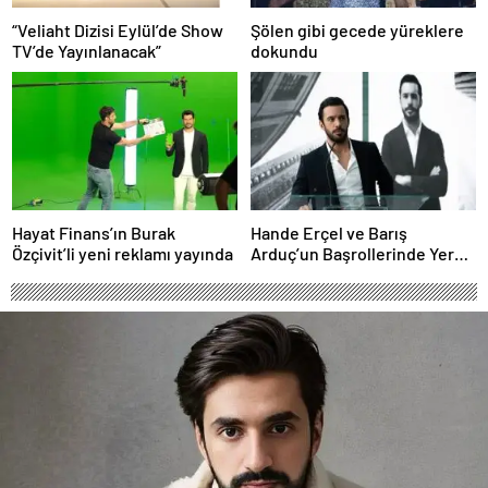
“Veliaht Dizisi Eylül’de Show
Şölen gibi gecede yüreklere
TV’de Yayınlanacak”
dokundu
Hayat Finans’ın Burak
Hande Erçel ve Barış
Özçivit’li yeni reklamı yayında
Arduç’un Başrollerinde Yer
Aldığı ‘Aşkı Hatırla’ Dizisinin
Tüm Bölümleri Şimdi
Disney+’ta Yayında!