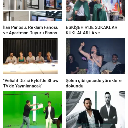
İlan Panosu, Reklam Panosu
ESKİŞEHİR’DE SOKAKLAR
ve Apartman Duyuru Panosu
KUKLALARLA ve
Kullanım Alanları ve
ÇOCUKLARIN NEŞESİYLE
Avantajları
RENKLENİYOR!
“Veliaht Dizisi Eylül’de Show
Şölen gibi gecede yüreklere
TV’de Yayınlanacak”
dokundu