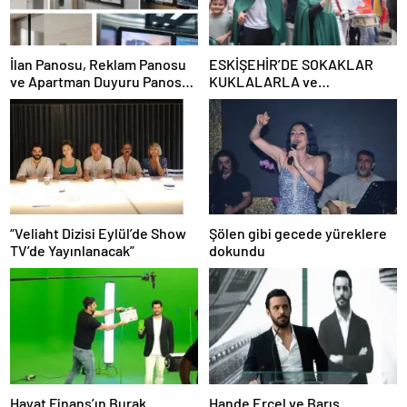
İlan Panosu, Reklam Panosu
ESKİŞEHİR’DE SOKAKLAR
ve Apartman Duyuru Panosu
KUKLALARLA ve
Kullanım Alanları ve
ÇOCUKLARIN NEŞESİYLE
Avantajları
RENKLENİYOR!
“Veliaht Dizisi Eylül’de Show
Şölen gibi gecede yüreklere
TV’de Yayınlanacak”
dokundu
Hayat Finans’ın Burak
Hande Erçel ve Barış