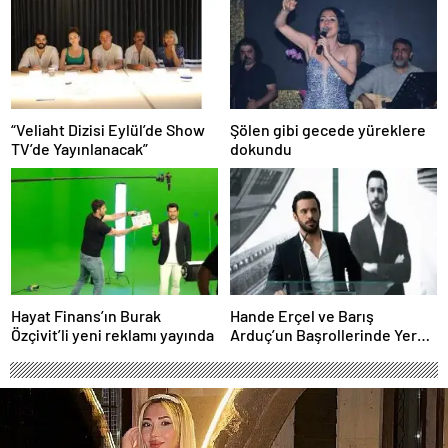
Avantajları
RENKLENİYOR!
“Veliaht Dizisi Eylül’de Show
Şölen gibi gecede yüreklere
TV’de Yayınlanacak”
dokundu
Hayat Finans’ın Burak
Hande Erçel ve Barış
Özçivit’li yeni reklamı yayında
Arduç’un Başrollerinde Yer
Aldığı ‘Aşkı Hatırla’ Dizisinin
Tüm Bölümleri Şimdi
Disney+’ta Yayında!