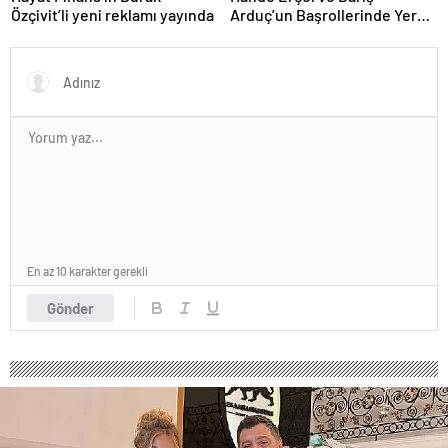
Özçivit’li yeni reklamı yayında
Arduç’un Başrollerinde Yer
Aldığı ‘Aşkı Hatırla’ Dizisinin
Tüm Bölümleri Şimdi
Disney+’ta Yayında!
En az 10 karakter gerekli
Gönder