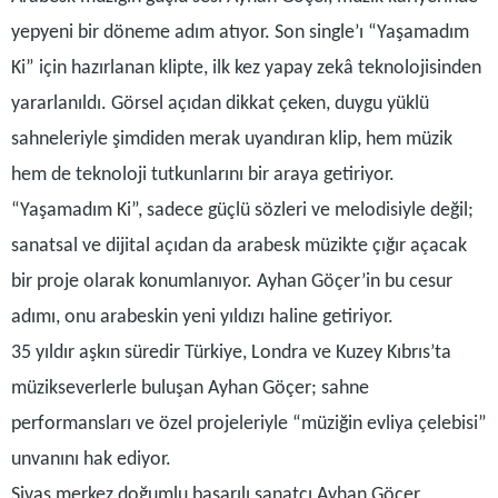
yepyeni bir döneme adım atıyor. Son single’ı “Yaşamadım
Ki” için hazırlanan klipte, ilk kez yapay zekâ teknolojisinden
yararlanıldı. Görsel açıdan dikkat çeken, duygu yüklü
sahneleriyle şimdiden merak uyandıran klip, hem müzik
hem de teknoloji tutkunlarını bir araya getiriyor.
“Yaşamadım Ki”, sadece güçlü sözleri ve melodisiyle değil;
sanatsal ve dijital açıdan da arabesk müzikte çığır açacak
bir proje olarak konumlanıyor. Ayhan Göçer’in bu cesur
adımı, onu arabeskin yeni yıldızı haline getiriyor.
35 yıldır aşkın süredir Türkiye, Londra ve Kuzey Kıbrıs’ta
müzikseverlerle buluşan Ayhan Göçer; sahne
performansları ve özel projeleriyle “müziğin evliya çelebisi”
unvanını hak ediyor.
Sivas merkez doğumlu başarılı sanatçı Ayhan Göçer,