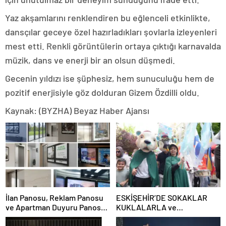
Yaz akşamlarını renklendiren bu eğlenceli etkinlikte,
dansçılar geceye özel hazırladıkları şovlarla izleyenleri
mest etti. Renkli görüntülerin ortaya çıktığı karnavalda
müzik, dans ve enerji bir an olsun düşmedi.
Gecenin yıldızı ise şüphesiz, hem sunuculuğu hem de
pozitif enerjisiyle göz dolduran Gizem Özdilli oldu.
Kaynak: (BYZHA) Beyaz Haber Ajansı
İlan Panosu, Reklam Panosu
ESKİŞEHİR’DE SOKAKLAR
ve Apartman Duyuru Panosu
KUKLALARLA ve
Kullanım Alanları ve
ÇOCUKLARIN NEŞESİYLE