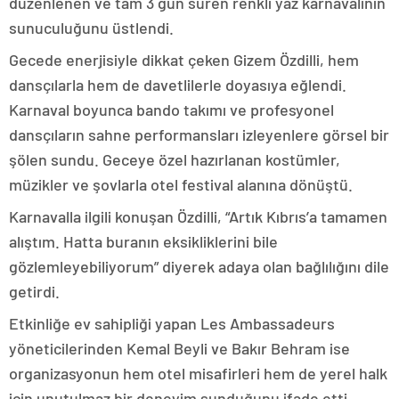
düzenlenen ve tam 3 gün süren renkli yaz karnavalının
sunuculuğunu üstlendi.
Gecede enerjisiyle dikkat çeken Gizem Özdilli, hem
dansçılarla hem de davetlilerle doyasıya eğlendi.
Karnaval boyunca bando takımı ve profesyonel
dansçıların sahne performansları izleyenlere görsel bir
şölen sundu. Geceye özel hazırlanan kostümler,
müzikler ve şovlarla otel festival alanına dönüştü.
Karnavalla ilgili konuşan Özdilli, “Artık Kıbrıs’a tamamen
alıştım. Hatta buranın eksikliklerini bile
gözlemleyebiliyorum” diyerek adaya olan bağlılığını dile
getirdi.
Etkinliğe ev sahipliği yapan Les Ambassadeurs
yöneticilerinden Kemal Beyli ve Bakır Behram ise
organizasyonun hem otel misafirleri hem de yerel halk
için unutulmaz bir deneyim sunduğunu ifade etti.