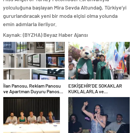
yolculuğuna başlayan Mira Sevda Altundağ, Türkiye’yi
gururlandıracak yeni bir moda elçisi olma yolunda
emin adımlarla ilerliyor.
Kaynak: (BYZHA) Beyaz Haber Ajansı
İlan Panosu, Reklam Panosu
ESKİŞEHİR’DE SOKAKLAR
ve Apartman Duyuru Panosu
KUKLALARLA ve
Kullanım Alanları ve
ÇOCUKLARIN NEŞESİYLE
Avantajları
RENKLENİYOR!