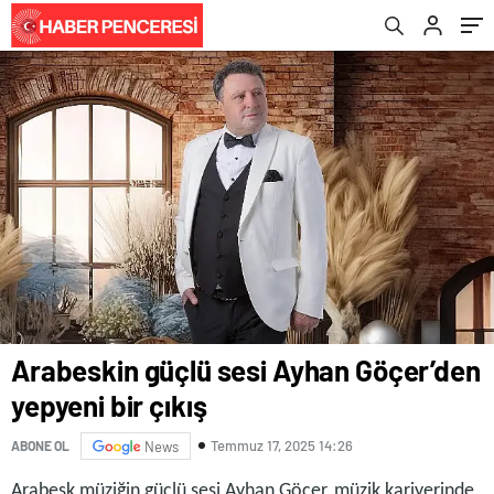
Enstrümantal Albümü Yayında!
Arabeskin güçlü sesi Ayhan Göçer’den
yepyeni bir çıkış
Temmuz 17, 2025 14:26
ABONE OL
News
Arabesk müziğin güçlü sesi Ayhan Göçer, müzik kariyerinde