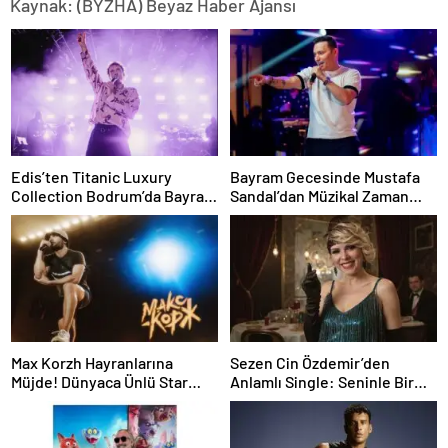
Kaynak: (BYZHA) Beyaz Haber Ajansı
Edis’ten Titanic Luxury
Bayram Gecesinde Mustafa
Collection Bodrum’da Bayram
Sandal’dan Müzikal Zaman
Gecesine Damga Vuran
Yolculuğu
Performans
Max Korzh Hayranlarına
Sezen Cin Özdemir’den
Müjde! Dünyaca Ünlü Star
Anlamlı Single: Seninle Bir
İstanbul’da Canlı
Sonbahar
Performansla Hayranlarıyla
Buluşuyor