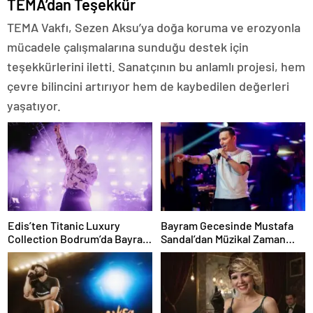
TEMA’dan Teşekkür
TEMA Vakfı, Sezen Aksu’ya doğa koruma ve erozyonla
mücadele çalışmalarına sunduğu destek için
teşekkürlerini iletti. Sanatçının bu anlamlı projesi, hem
çevre bilincini artırıyor hem de kaybedilen değerleri
yaşatıyor.
Edis’ten Titanic Luxury
Bayram Gecesinde Mustafa
Collection Bodrum’da Bayram
Sandal’dan Müzikal Zaman
Gecesine Damga Vuran
Yolculuğu
Performans