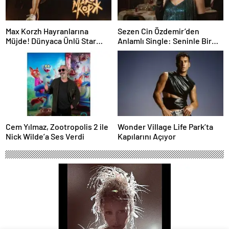
Max Korzh Hayranlarına
Sezen Cin Özdemir’den
Müjde! Dünyaca Ünlü Star
Anlamlı Single: Seninle Bir
İstanbul’da Canlı
Sonbahar
Performansla Hayranlarıyla
Buluşuyor
Cem Yılmaz, Zootropolis 2 ile
Wonder Village Life Park’ta
Nick Wilde’a Ses Verdi
Kapılarını Açıyor