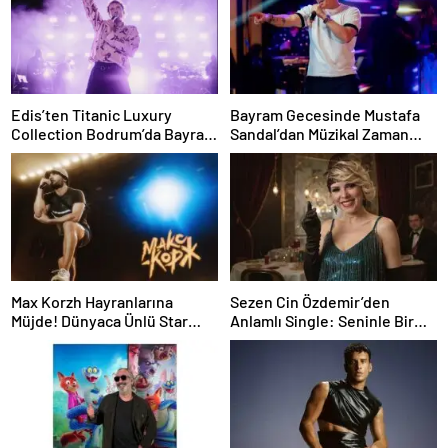
Edis’ten Titanic Luxury
Bayram Gecesinde Mustafa
Collection Bodrum’da Bayram
Sandal’dan Müzikal Zaman
Gecesine Damga Vuran
Yolculuğu
Performans
Max Korzh Hayranlarına
Sezen Cin Özdemir’den
Müjde! Dünyaca Ünlü Star
Anlamlı Single: Seninle Bir
İstanbul’da Canlı
Sonbahar
Performansla Hayranlarıyla
Buluşuyor