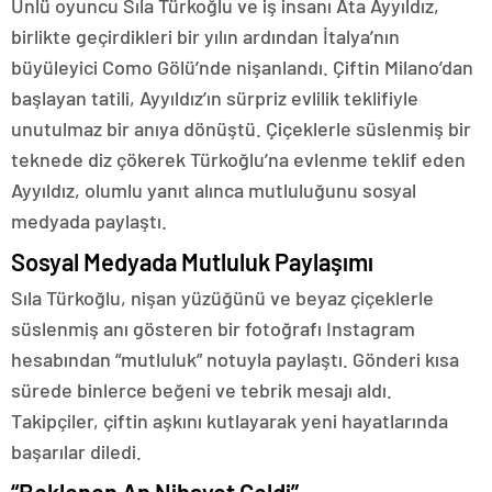
Ünlü oyuncu Sıla Türkoğlu ve iş insanı Ata Ayyıldız,
birlikte geçirdikleri bir yılın ardından İtalya’nın
büyüleyici Como Gölü’nde nişanlandı. Çiftin Milano’dan
başlayan tatili, Ayyıldız’ın sürpriz evlilik teklifiyle
unutulmaz bir anıya dönüştü. Çiçeklerle süslenmiş bir
teknede diz çökerek Türkoğlu’na evlenme teklif eden
Ayyıldız, olumlu yanıt alınca mutluluğunu sosyal
medyada paylaştı.
Sosyal Medyada Mutluluk Paylaşımı
Sıla Türkoğlu, nişan yüzüğünü ve beyaz çiçeklerle
süslenmiş anı gösteren bir fotoğrafı Instagram
hesabından “mutluluk” notuyla paylaştı. Gönderi kısa
sürede binlerce beğeni ve tebrik mesajı aldı.
Takipçiler, çiftin aşkını kutlayarak yeni hayatlarında
başarılar diledi.
“Beklenen An Nihayet Geldi”