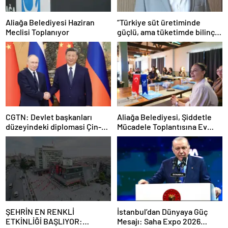
Aliağa Belediyesi Haziran
“Türkiye süt üretiminde
Meclisi Toplanıyor
güçlü, ama tüketimde bilinç
şart”
CGTN: Devlet başkanları
Aliağa Belediyesi, Şiddetle
düzeyindeki diplomasi Çin-
Mücadele Toplantısına Ev
Rusya arasındaki büyüyen
Sahipliği Yaptı
ortaklığı güçlendiriyor
ŞEHRİN EN RENKLİ
İstanbul’dan Dünyaya Güç
ETKİNLİĞİ BAŞLIYOR:
Mesajı: Saha Expo 2026