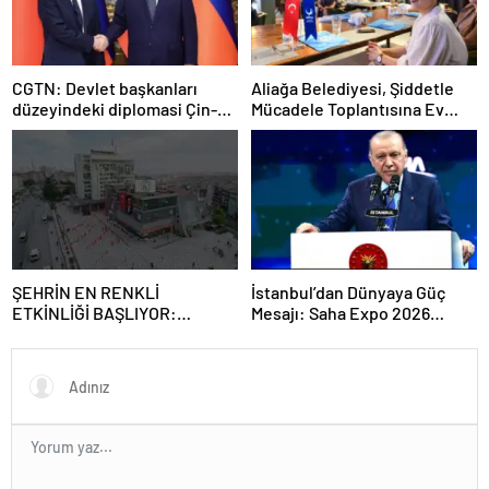
CGTN: Devlet başkanları
Aliağa Belediyesi, Şiddetle
düzeyindeki diplomasi Çin-
Mücadele Toplantısına Ev
Rusya arasındaki büyüyen
Sahipliği Yaptı
ortaklığı güçlendiriyor
ŞEHRİN EN RENKLİ
İstanbul’dan Dünyaya Güç
ETKİNLİĞİ BAŞLIYOR:
Mesajı: Saha Expo 2026
“SOKAK STİLİ GRAFFİTİ
Rekorlarla Kapılarını Kapattı
FESTİVALİ” HEYECANI
GAZİOSMANPAŞA’DA
YAŞANACAK