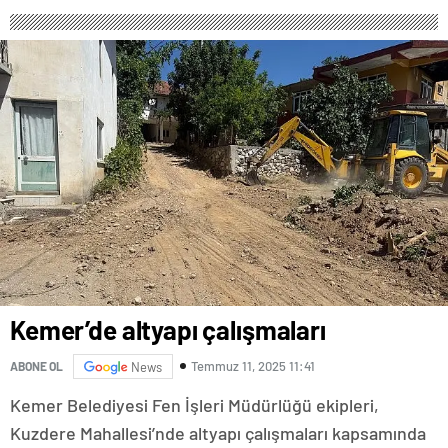
“SOKAK STİLİ GRAFFİTİ
Rekorlarla Kapılarını Kapattı
FESTİVALİ” HEYECANI
GAZİOSMANPAŞA’DA
YAŞANACAK
Kemer’de altyapı çalışmaları
Temmuz 11, 2025 11:41
ABONE OL
News
Kemer Belediyesi Fen İşleri Müdürlüğü ekipleri,
Kuzdere Mahallesi’nde altyapı çalışmaları kapsamında