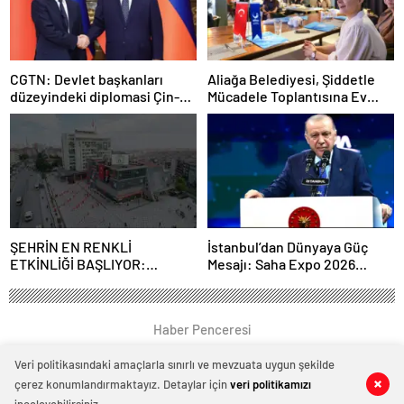
CGTN: Devlet başkanları
Aliağa Belediyesi, Şiddetle
düzeyindeki diplomasi Çin-
Mücadele Toplantısına Ev
Rusya arasındaki büyüyen
Sahipliği Yaptı
ortaklığı güçlendiriyor
ŞEHRİN EN RENKLİ
İstanbul’dan Dünyaya Güç
ETKİNLİĞİ BAŞLIYOR:
Mesajı: Saha Expo 2026
“SOKAK STİLİ GRAFFİTİ
Rekorlarla Kapılarını Kapattı
FESTİVALİ” HEYECANI
GAZİOSMANPAŞA’DA
Haber Penceresi
YAŞANACAK
Veri politikasındaki amaçlarla sınırlı ve mevzuata uygun şekilde
çerez konumlandırmaktayız. Detaylar için
veri politikamızı
0
0
0
0
0
0