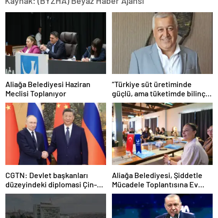
Kaynak: (BYZHA) Beyaz Haber Ajansı
Aliağa Belediyesi Haziran
“Türkiye süt üretiminde
Meclisi Toplanıyor
güçlü, ama tüketimde bilinç
şart”
CGTN: Devlet başkanları
Aliağa Belediyesi, Şiddetle
düzeyindeki diplomasi Çin-
Mücadele Toplantısına Ev
Rusya arasındaki büyüyen
Sahipliği Yaptı
ortaklığı güçlendiriyor