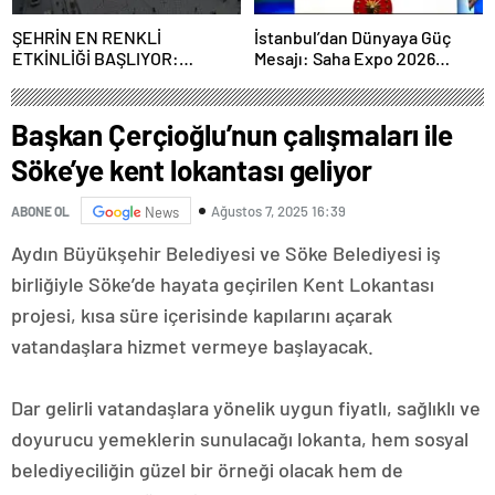
ŞEHRİN EN RENKLİ
İstanbul’dan Dünyaya Güç
ETKİNLİĞİ BAŞLIYOR:
Mesajı: Saha Expo 2026
“SOKAK STİLİ GRAFFİTİ
Rekorlarla Kapılarını Kapattı
FESTİVALİ” HEYECANI
GAZİOSMANPAŞA’DA
Başkan Çerçioğlu’nun çalışmaları ile
YAŞANACAK
Söke’ye kent lokantası geliyor
Ağustos 7, 2025 16:39
ABONE OL
News
Aydın Büyükşehir Belediyesi ve Söke Belediyesi iş
birliğiyle Söke’de hayata geçirilen Kent Lokantası
projesi, kısa süre içerisinde kapılarını açarak
vatandaşlara hizmet vermeye başlayacak.
Dar gelirli vatandaşlara yönelik uygun fiyatlı, sağlıklı ve
doyurucu yemeklerin sunulacağı lokanta, hem sosyal
belediyeciliğin güzel bir örneği olacak hem de