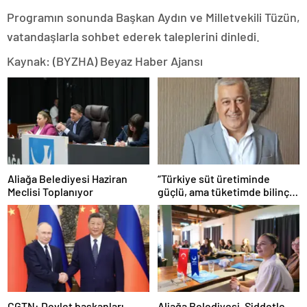
Programın sonunda Başkan Aydın ve Milletvekili Tüzün,
vatandaşlarla sohbet ederek taleplerini dinledi.
Kaynak: (BYZHA) Beyaz Haber Ajansı
Aliağa Belediyesi Haziran
“Türkiye süt üretiminde
Meclisi Toplanıyor
güçlü, ama tüketimde bilinç
şart”
CGTN: Devlet başkanları
Aliağa Belediyesi, Şiddetle