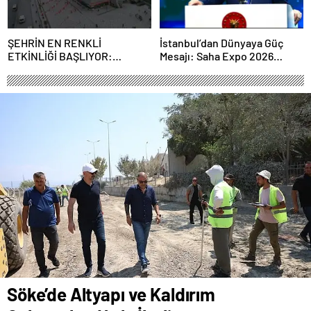
ŞEHRİN EN RENKLİ
İstanbul’dan Dünyaya Güç
ETKİNLİĞİ BAŞLIYOR:
Mesajı: Saha Expo 2026
“SOKAK STİLİ GRAFFİTİ
Rekorlarla Kapılarını Kapattı
FESTİVALİ” HEYECANI
GAZİOSMANPAŞA’DA
YAŞANACAK
Söke’de Altyapı ve Kaldırım