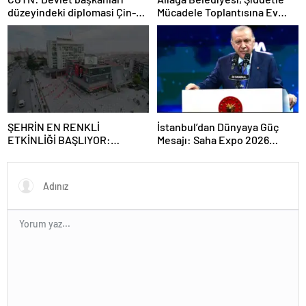
düzeyindeki diplomasi Çin-
Mücadele Toplantısına Ev
Rusya arasındaki büyüyen
Sahipliği Yaptı
ortaklığı güçlendiriyor
ŞEHRİN EN RENKLİ
İstanbul’dan Dünyaya Güç
ETKİNLİĞİ BAŞLIYOR:
Mesajı: Saha Expo 2026
“SOKAK STİLİ GRAFFİTİ
Rekorlarla Kapılarını Kapattı
FESTİVALİ” HEYECANI
GAZİOSMANPAŞA’DA
YAŞANACAK