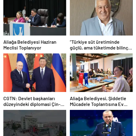
Aliağa Belediyesi Haziran
“Türkiye süt üretiminde
Meclisi Toplanıyor
güçlü, ama tüketimde bilinç
şart”
CGTN: Devlet başkanları
Aliağa Belediyesi, Şiddetle
düzeyindeki diplomasi Çin-
Mücadele Toplantısına Ev
Rusya arasındaki büyüyen
Sahipliği Yaptı
ortaklığı güçlendiriyor