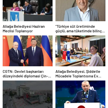
Aliağa Belediyesi Haziran
“Türkiye süt üretiminde
Meclisi Toplanıyor
güçlü, ama tüketimde bilinç
şart”
CGTN: Devlet başkanları
Aliağa Belediyesi, Şiddetle
düzeyindeki diplomasi Çin-
Mücadele Toplantısına Ev
Rusya arasındaki büyüyen
Sahipliği Yaptı
ortaklığı güçlendiriyor