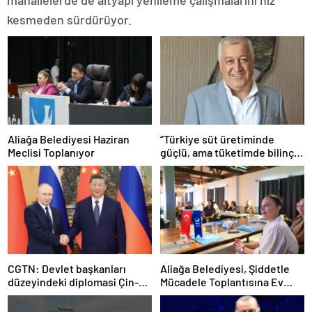
kesmeden sürdürüyor.
Aliağa Belediyesi Haziran
“Türkiye süt üretiminde
Meclisi Toplanıyor
güçlü, ama tüketimde bilinç
şart”
CGTN: Devlet başkanları
Aliağa Belediyesi, Şiddetle
düzeyindeki diplomasi Çin-
Mücadele Toplantısına Ev
Rusya arasındaki büyüyen
Sahipliği Yaptı
ortaklığı güçlendiriyor