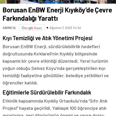
Borusan EnBW Enerji Kıyıköy’de Çevre
Farkındalığı Yarattı
Ağustos 7, 2025 14:42
ABONE OL
News
Kıyı Temizliği ve Atık Yönetimi Projesi
Borusan EnBW Enerji, sürdürülebilirlik hedefleri
doğrultusunda Kırklareli’nin Kıyıköy bölgesinde
kapsamlı bir çevre etkinliği düzenledi. Yerel turizmin
yoğun olduğu Selvez Koyu’nda gerçekleştirilen kıyı
temizliği faaliyetine gönüllüler, belediye yetkilileri ve
öğrenciler katıldı.
Eğitimlerle Sürdürülebilir Farkındalık
Etkinlik kapsamında Kıyıköy Ortaokulu’nda “Sıfır Atık
Projesi” hayata geçirildi. Yaklaşık 100 öğrenciye atık
ayrıştırma, geri dönüşümün önemi ve çevre dostu