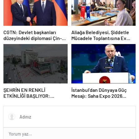
CGTN: Devlet başkanları
Aliağa Belediyesi, Şiddetle
düzeyindeki diplomasi Çin-
Mücadele Toplantısına Ev
Rusya arasındaki büyüyen
Sahipliği Yaptı
ortaklığı güçlendiriyor
ŞEHRİN EN RENKLİ
İstanbul’dan Dünyaya Güç
ETKİNLİĞİ BAŞLIYOR:
Mesajı: Saha Expo 2026
“SOKAK STİLİ GRAFFİTİ
Rekorlarla Kapılarını Kapattı
FESTİVALİ” HEYECANI
GAZİOSMANPAŞA’DA
YAŞANACAK