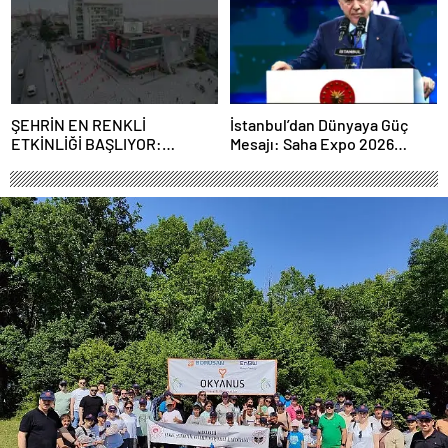
ŞEHRİN EN RENKLİ
İstanbul’dan Dünyaya Güç
ETKİNLİĞİ BAŞLIYOR:
Mesajı: Saha Expo 2026
“SOKAK STİLİ GRAFFİTİ
Rekorlarla Kapılarını Kapattı
FESTİVALİ” HEYECANI
GAZİOSMANPAŞA’DA
YAŞANACAK