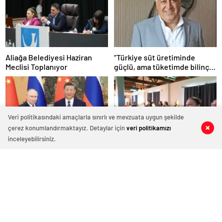
Aliağa Belediyesi Haziran
“Türkiye süt üretiminde
Meclisi Toplanıyor
güçlü, ama tüketimde bilinç
şart”
Veri politikasındaki amaçlarla sınırlı ve mevzuata uygun şekilde
çerez konumlandırmaktayız. Detaylar için
veri politikamızı
0
0
0
0
0
0
inceleyebilirsiniz.
CGTN: Devlet başkanları
Aliağa Belediyesi, Şiddetle
düzeyindeki diplomasi Çin-
Mücadele Toplantısına Ev
Rusya arasındaki büyüyen
Sahipliği Yaptı
ortaklığı güçlendiriyor