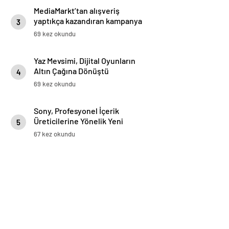
MediaMarkt’tan alışveriş
yaptıkça kazandıran kampanya
3
69 kez okundu
Yaz Mevsimi, Dijital Oyunların
Altın Çağına Dönüştü
4
69 kez okundu
Sony, Profesyonel İçerik
Üreticilerine Yönelik Yeni
5
Mikrofon ve Bellek Kartlarını
67 kez okundu
Tanıttı