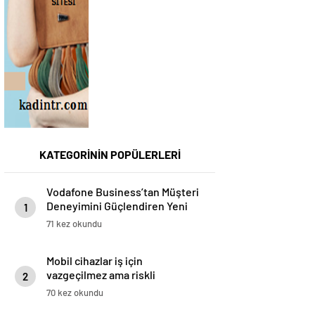
KATEGORİNİN POPÜLERLERİ
Vodafone Business’tan Müşteri
Deneyimini Güçlendiren Yeni
1
Dijital Platform: Red Konsol
71 kez okundu
Mobil cihazlar iş için
vazgeçilmez ama riskli
2
70 kez okundu