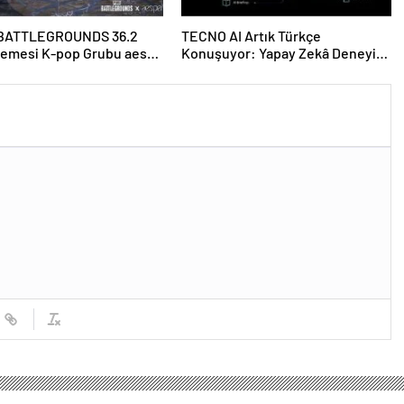
BATTLEGROUNDS 36.2
TECNO AI Artık Türkçe
lemesi K-pop Grubu aespa
Konuşuyor: Yapay Zekâ Deneyimi
i ve UGC Alpha ile Geliyor
Yerelleşiyor!