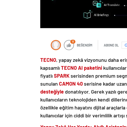
0
BEĞENDİM
ABONE OL
TECNO
, yapay zekâ vizyonunu daha eriş
kapsamlı
TECNO AI paketini
kullanıcıl
fiyatlı
SPARK
serisinden premium seg
sunulan
CAMON 40
serisine kadar uzan
desteğiyle
donatılıyor. Gerek yazılı ger
kullanıcıların teknolojiden kendi diller
özellikle eğitim hayatını dijital araçla
kullanıcılar için ciddi bir verimlilik artışı