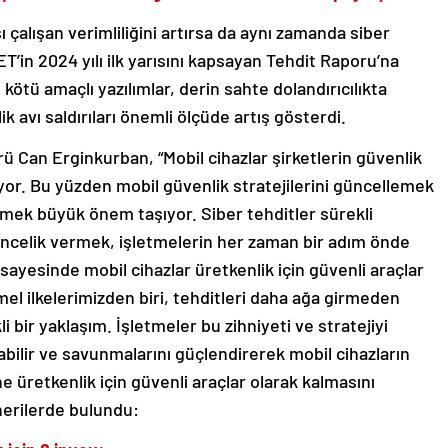
ı çalışan verimliliğini artırsa da aynı zamanda siber
SET’in 2024 yılı ilk yarısını kapsayan Tehdit Raporu’na
kötü amaçlı yazılımlar, derin sahte dolandırıcılıkta
lik avı saldırıları önemli ölçüde artış gösterdi.
Can Erginkurban, “Mobil cihazlar şirketlerin güvenlik
iyor. Bu yüzden mobil güvenlik stratejilerini güncellemek
mek büyük önem taşıyor. Siber tehditler sürekli
öncelik vermek, işletmelerin her zaman bir adım önde
sayesinde mobil cihazlar üretkenlik için güvenli araçlar
l ilkelerimizden biri, tehditleri daha ağa girmeden
bir yaklaşım. İşletmeler bu zihniyeti ve stratejiyi
abilir ve savunmalarını güçlendirerek mobil cihazların
ne üretkenlik için güvenli araçlar olarak kalmasını
önerilerde bulundu: