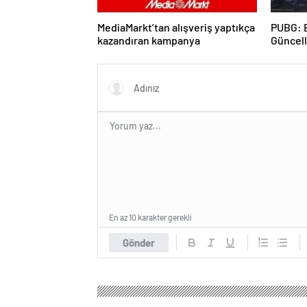
MediaMarkt’tan alışveriş yaptıkça
PUBG: 
kazandıran kampanya
Güncel
İşbirliğ
En az 10 karakter gerekli
Gönder