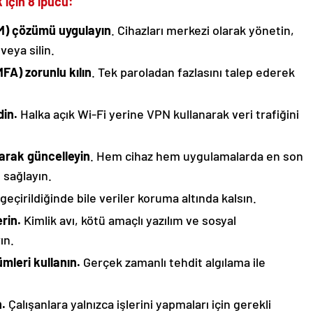
 için 8 ipucu:
DM) çözümü uygulayın
. Cihazları merkezi olarak yönetin,
veya silin.
FA) zorunlu kılın
. Tek paroladan fazlasını talep ederek
din.
Halka açık Wi-Fi yerine VPN kullanarak veri trafiğini
larak güncelleyin
. Hem cihaz hem uygulamalarda en son
 sağlayın.
geçirildiğinde bile veriler koruma altında kalsın.
erin.
Kimlik avı, kötü amaçlı yazılım ve sosyal
ın.
mleri kullanın.
Gerçek zamanlı tehdit algılama ile
n.
Çalışanlara yalnızca işlerini yapmaları için gerekli