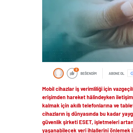
0
BEĞENDİM
ABONE OL
Mobil cihazlar iş verimliliği için vazgeç
erişimden hareket hâlindeyken iletişim
kalmak için akıllı telefonlarına ve tab
cihazların iş dünyasında bu kadar yaygı
güvenlik şirketi ESET, işletmeleri arta
yaşanabilecek veri ihlallerini önlemek 