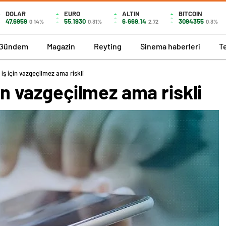
DOLAR
EURO
ALTIN
BITCOIN
47,6959
55,1930
6.669,14
3094355
0.14%
0.31%
2,72
0.3%
Gündem
Magazin
Reyting
Sinema haberleri
T
 iş için vazgeçilmez ama riskli
çin vazgeçilmez ama riskli