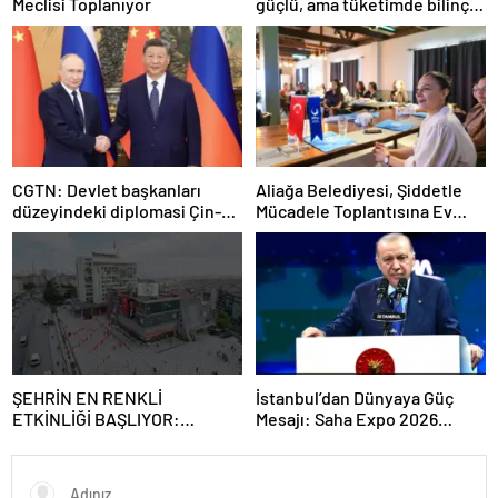
Meclisi Toplanıyor
güçlü, ama tüketimde bilinç
şart”
CGTN: Devlet başkanları
Aliağa Belediyesi, Şiddetle
düzeyindeki diplomasi Çin-
Mücadele Toplantısına Ev
Rusya arasındaki büyüyen
Sahipliği Yaptı
ortaklığı güçlendiriyor
ŞEHRİN EN RENKLİ
İstanbul’dan Dünyaya Güç
ETKİNLİĞİ BAŞLIYOR:
Mesajı: Saha Expo 2026
“SOKAK STİLİ GRAFFİTİ
Rekorlarla Kapılarını Kapattı
FESTİVALİ” HEYECANI
GAZİOSMANPAŞA’DA