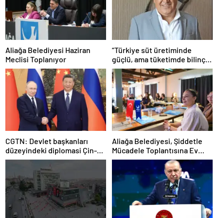
Aliağa Belediyesi Haziran
“Türkiye süt üretiminde
Meclisi Toplanıyor
güçlü, ama tüketimde bilinç
şart”
CGTN: Devlet başkanları
Aliağa Belediyesi, Şiddetle
düzeyindeki diplomasi Çin-
Mücadele Toplantısına Ev
Rusya arasındaki büyüyen
Sahipliği Yaptı
ortaklığı güçlendiriyor