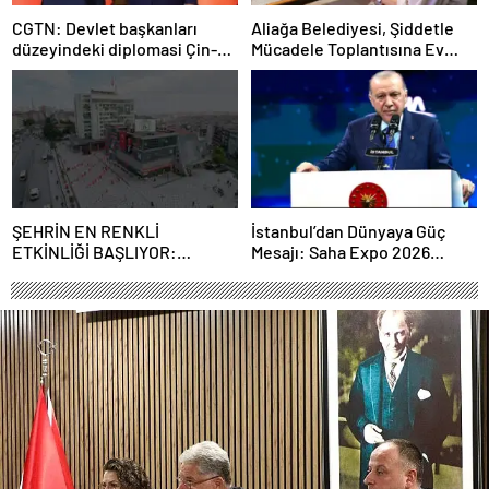
CGTN: Devlet başkanları
Aliağa Belediyesi, Şiddetle
düzeyindeki diplomasi Çin-
Mücadele Toplantısına Ev
Rusya arasındaki büyüyen
Sahipliği Yaptı
ortaklığı güçlendiriyor
ŞEHRİN EN RENKLİ
İstanbul’dan Dünyaya Güç
ETKİNLİĞİ BAŞLIYOR:
Mesajı: Saha Expo 2026
“SOKAK STİLİ GRAFFİTİ
Rekorlarla Kapılarını Kapattı
FESTİVALİ” HEYECANI
GAZİOSMANPAŞA’DA
YAŞANACAK