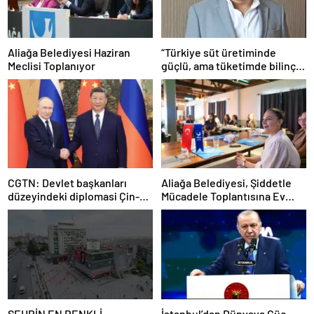
Aliağa Belediyesi Haziran
“Türkiye süt üretiminde
Meclisi Toplanıyor
güçlü, ama tüketimde bilinç
şart”
CGTN: Devlet başkanları
Aliağa Belediyesi, Şiddetle
düzeyindeki diplomasi Çin-
Mücadele Toplantısına Ev
Rusya arasındaki büyüyen
Sahipliği Yaptı
ortaklığı güçlendiriyor
ŞEHRİN EN RENKLİ
İstanbul’dan Dünyaya Güç