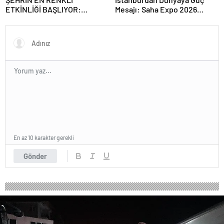
ETKİNLİĞİ BAŞLIYOR:
Mesajı: Saha Expo 2026
“SOKAK STİLİ GRAFFİTİ
Rekorlarla Kapılarını Kapattı
FESTİVALİ” HEYECANI
GAZİOSMANPAŞA’DA
YAŞANACAK
En az 10 karakter gerekli
Gönder