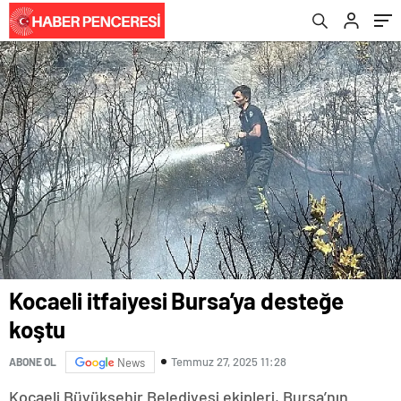
Kocaeli itfaiyesi Bursa’ya desteğe
koştu
Temmuz 27, 2025 11:28
ABONE OL
News
Kocaeli Büyükşehir Belediyesi ekipleri, Bursa’nın