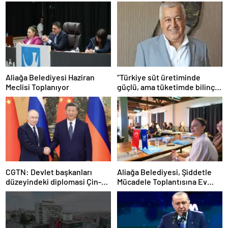
Aliağa Belediyesi Haziran
“Türkiye süt üretiminde
Meclisi Toplanıyor
güçlü, ama tüketimde bilinç
şart”
CGTN: Devlet başkanları
Aliağa Belediyesi, Şiddetle
düzeyindeki diplomasi Çin-
Mücadele Toplantısına Ev
Rusya arasındaki büyüyen
Sahipliği Yaptı
ortaklığı güçlendiriyor