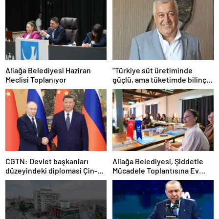
Aliağa Belediyesi Haziran
“Türkiye süt üretiminde
Meclisi Toplanıyor
güçlü, ama tüketimde bilinç
şart”
CGTN: Devlet başkanları
Aliağa Belediyesi, Şiddetle
düzeyindeki diplomasi Çin-
Mücadele Toplantısına Ev
Rusya arasındaki büyüyen
Sahipliği Yaptı
ortaklığı güçlendiriyor