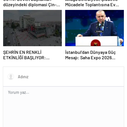
düzeyindeki diplomasi Çin-
Mücadele Toplantısına Ev
Rusya arasındaki büyüyen
Sahipliği Yaptı
ortaklığı güçlendiriyor
ŞEHRİN EN RENKLİ
İstanbul’dan Dünyaya Güç
ETKİNLİĞİ BAŞLIYOR:
Mesajı: Saha Expo 2026
“SOKAK STİLİ GRAFFİTİ
Rekorlarla Kapılarını Kapattı
FESTİVALİ” HEYECANI
GAZİOSMANPAŞA’DA
YAŞANACAK