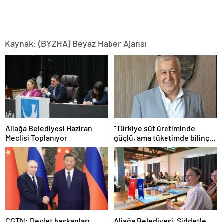
Kaynak: (BYZHA) Beyaz Haber Ajansı
Aliağa Belediyesi Haziran
“Türkiye süt üretiminde
Meclisi Toplanıyor
güçlü, ama tüketimde bilinç
şart”
CGTN: Devlet başkanları
Aliağa Belediyesi, Şiddetle