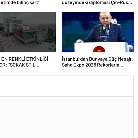
etimde bilinç şart”
düzeyindeki diplomasi Çin-Rusya
arasındaki büyüyen ortaklığı
güçlendiriyor
 EN RENKLİ ETKİNLİĞİ
İstanbul’dan Dünyaya Güç Mesajı:
OR: “SOKAK STİLİ
Saha Expo 2026 Rekorlarla
Tİ FESTİVALİ” HEYECANI
Kapılarını Kapattı
SMANPAŞA’DA YAŞANACAK