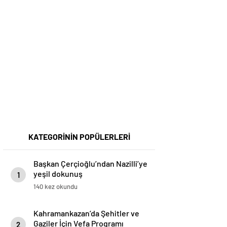
KATEGORİNİN POPÜLERLERİ
Başkan Çerçioğlu’ndan Nazilli’ye
yeşil dokunuş
1
140 kez okundu
Kahramankazan’da Şehitler ve
Gaziler İçin Vefa Programı
2