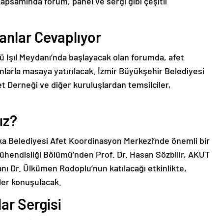
apsamında forum, panel ve sergi gibi çeşitli
nlar Cevaplıyor
ü Işıl Meydanı’nda başlayacak olan forumda, afet
anlarla masaya yatırılacak. İzmir Büyükşehir Belediyesi
fet Derneği ve diğer kuruluşlardan temsilciler,
ız?
a Belediyesi Afet Koordinasyon Merkezi’nde önemli bir
Mühendisliği Bölümü’nden Prof. Dr. Hasan Sözbilir, AKUT
ı Dr. Ülkümen Rodoplu’nun katılacağı etkinlikte,
ler konuşulacak.
ar Sergisi