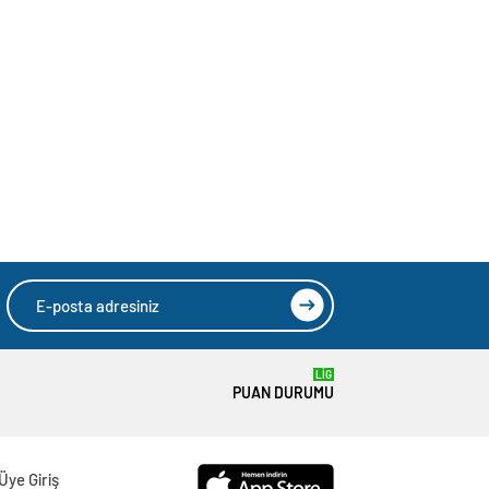
LİG
PUAN DURUMU
Üye Giriş