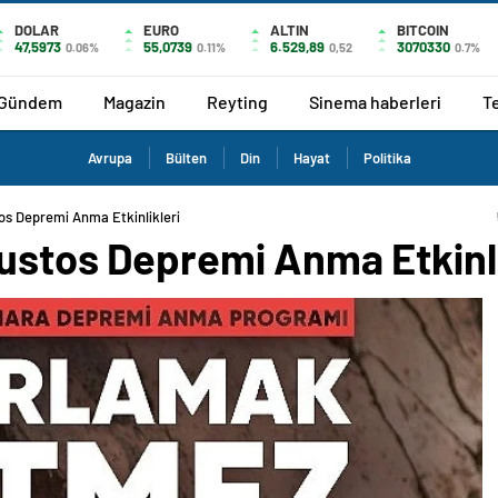
DOLAR
EURO
ALTIN
BITCOIN
47,5973
55,0739
6.529,89
3070330
0.06%
0.11%
0,52
0.7%
Gündem
Magazin
Reyting
Sinema haberleri
T
Avrupa
Bülten
Din
Hayat
Politika
os Depremi Anma Etkinlikleri
ğustos Depremi Anma Etkinli