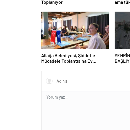
Toplanıyor
ama tük
Aliağa Belediyesi, Şiddetle
ŞEHRİN
Mücadele Toplantısına Ev
BAŞLIY
Sahipliği Yaptı
GRAFFİ
GAZİO