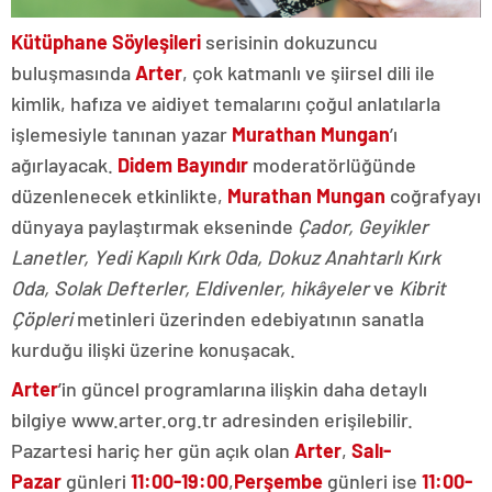
Kütüphane Söyleşileri
serisinin dokuzuncu
buluşmasında
Arter
, çok katmanlı ve şiirsel dili ile
kimlik, hafıza ve aidiyet temalarını çoğul anlatılarla
işlemesiyle tanınan yazar
Murathan Mungan
’ı
ağırlayacak.
Didem Bayındır
moderatörlüğünde
düzenlenecek etkinlikte,
Murathan Mungan
coğrafyayı
dünyaya paylaştırmak ekseninde
Çador, Geyikler
Lanetler, Yedi Kapılı Kırk Oda, Dokuz Anahtarlı Kırk
Oda, Solak Defterler, Eldivenler, hikâyeler
ve
Kibrit
Çöpleri
metinleri üzerinden edebiyatının sanatla
kurduğu ilişki üzerine konuşacak.
Arter
’in güncel programlarına ilişkin daha detaylı
bilgiye www.arter.org.tr adresinden erişilebilir.
Pazartesi hariç her gün açık olan
Arter
,
Salı-
Pazar
günleri
11:00-19:00
,
Perşembe
günleri ise
11:00-