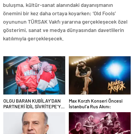
buluşma, kültür-sanat alanındaki dayanışmanın
önemini bir kez daha ortaya koyarken; ‘Old Fools’
oyununun TÜRSAK Vakfı yararına gerçekleşecek özel
gösterimi, sanat ve medya dünyasından davetlilerin
katılımıyla gerçekleşecek.
OLGU BARAN KUBİLAY’DAN
Max Korzh Konseri Öncesi
PARTNERİ İDİL SİVRİTEPE’YE
İstanbul’a Rus Akını:
ÖVGÜ DOLU SÖZLER!