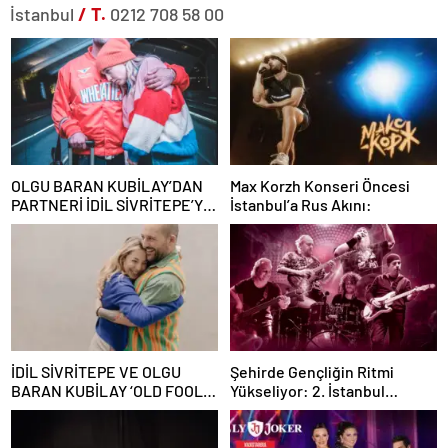
İstanbul
/ T.
0212 708 58 00
OLGU BARAN KUBİLAY’DAN
Max Korzh Konseri Öncesi
PARTNERİ İDİL SİVRİTEPE’YE
İstanbul’a Rus Akını:
ÖVGÜ DOLU SÖZLER!
İDİL SİVRİTEPE VE OLGU
Şehirde Gençliğin Ritmi
BARAN KUBİLAY ‘OLD FOOLS’
Yükseliyor: 2. İstanbul
İLE TÜRSAK VAKFI İÇİN
Gençlik Müzik Festivali, 16–19
SAHNEDE!
Mayıs’ta Kentin Dört Bir
Yanında!