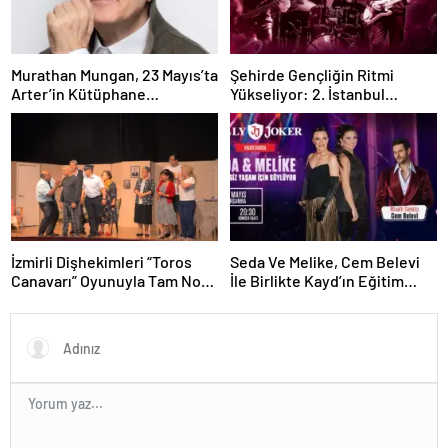
Murathan Mungan, 23 Mayıs’ta
Şehirde Gençliğin Ritmi
Arter’in Kütüphane
Yükseliyor: 2. İstanbul
Söyleşileri’ne Konuk Oluyor!
Gençlik Müzik Festivali, 16–19
Mayıs’ta Kentin Dört Bir
Yanında!
İzmirli Dişhekimleri “Toros
Seda Ve Melike, Cem Belevi
Canavarı” Oyunuyla Tam Not
İle Birlikte Kayd’ın Eğitim
Aldı
Fonu İçin Sahneye Çıkıyor