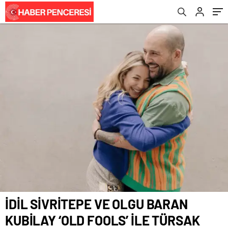
SAHNEDE!
Mayıs’ta Kentin Dört Bir Yanında!
İDİL SİVRİTEPE VE OLGU BARAN
KUBİLAY ‘OLD FOOLS’ İLE TÜRSAK