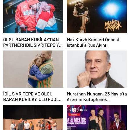
OLGU BARAN KUBİLAY’DAN
Max Korzh Konseri Öncesi
PARTNERİ İDİL SİVRİTEPE’YE
İstanbul’a Rus Akını:
ÖVGÜ DOLU SÖZLER!
İDİL SİVRİTEPE VE OLGU
Murathan Mungan, 23 Mayıs’ta
BARAN KUBİLAY ‘OLD FOOLS’
Arter’in Kütüphane
İLE TÜRSAK VAKFI İÇİN
Söyleşileri’ne Konuk Oluyor!
SAHNEDE!