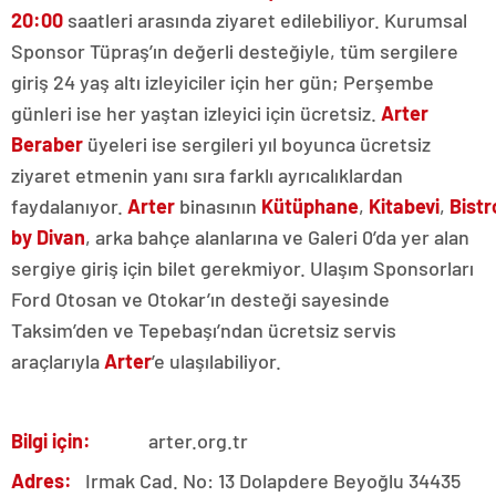
20:00
saatleri arasında ziyaret edilebiliyor. Kurumsal
Sponsor Tüpraş’ın değerli desteğiyle, tüm sergilere
giriş 24 yaş altı izleyiciler için her gün; Perşembe
günleri ise her yaştan izleyici için ücretsiz.
Arter
Beraber
üyeleri ise sergileri yıl boyunca ücretsiz
ziyaret etmenin yanı sıra farklı ayrıcalıklardan
faydalanıyor.
Arter
binasının
Kütüphane
,
Kitabevi
,
Bistr
by Divan
, arka bahçe alanlarına ve Galeri 0’da yer alan
sergiye giriş için bilet gerekmiyor. Ulaşım Sponsorları
Ford Otosan ve Otokar’ın desteği sayesinde
Taksim’den ve Tepebaşı’ndan ücretsiz servis
araçlarıyla
Arter
’e ulaşılabiliyor.
Bilgi için:
arter.org.tr
Adres:
Irmak Cad. No: 13 Dolapdere Beyoğlu 34435