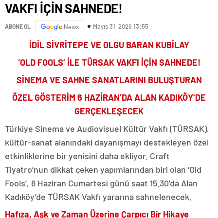
VAKFI İÇİN SAHNEDE!
Mayıs 31, 2026 13:55
ABONE OL
News
İDİL SİVRİTEPE VE OLGU BARAN KUBİLAY
‘OLD FOOLS’ İLE TÜRSAK VAKFI İÇİN SAHNEDE!
SİNEMA VE SAHNE SANATLARINI BULUŞTURAN
ÖZEL GÖSTERİM 6 HAZİRAN’DA ALAN KADIKÖY’DE
GERÇEKLEŞECEK
Türkiye Sinema ve Audiovisuel Kültür Vakfı (TÜRSAK),
kültür-sanat alanındaki dayanışmayı destekleyen özel
etkinliklerine bir yenisini daha ekliyor. Craft
Tiyatro’nun dikkat çeken yapımlarından biri olan ‘Old
Fools’, 6 Haziran Cumartesi günü saat 15.30’da Alan
Kadıköy’de TÜRSAK Vakfı yararına sahnelenecek.
Hafıza, Aşk ve Zaman Üzerine Çarpıcı Bir Hikaye