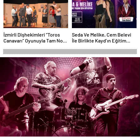
İzmirli Dişhekimleri “Toros
Seda Ve Melike, Cem Belevi
Canavarı” Oyunuyla Tam Not
İle Birlikte Kayd’ın Eğitim
Aldı
Fonu İçin Sahneye Çıkıyor