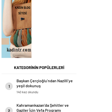
KATEGORİNİN POPÜLERLERİ
Başkan Çerçioğlu’ndan Nazilli’ye
yeşil dokunuş
1
140 kez okundu
Kahramankazan’da Şehitler ve
Gaziler İçin Vefa Programı
2