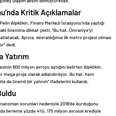
-güney ulaşım aksını dönüştürecek.
u’nda Kritik Açıklamalar
Pelin Alpkökin, Finans Merkezi İstasyonu’nda yaptığı
aki önemine dikkat çekti. “Bu hat, Ümraniye’yi
atlatacak. Ayrıca, devraldığımız ilk metro projesi olması
or” dedi.
a Yatırım
sinin 600 milyon avroyu aştığını belirten Alpkökin,
 mega proje olarak adlandırılıyor. Bu hat, hem
 da önemli bir yatırım” ifadelerini kullandı.
Buldu
k finansman sorunları nedeniyle 2018’de durduğunu
da ilerleme yüzde 4’tü. 175 milyon avroluk krediyle