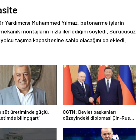
asite
ür Yardımcısı Muhammed Yılmaz, betonarme işlerin
anik montajların hızla ilerlediğini söyledi. Sürücüsüz
yolcu taşıma kapasitesine sahip olacağını da ekledi.
e süt üretiminde güçlü,
CGTN: Devlet başkanları
etimde bilinç şart”
düzeyindeki diplomasi Çin-Rusya
arasındaki büyüyen ortaklığı
güçlendiriyor