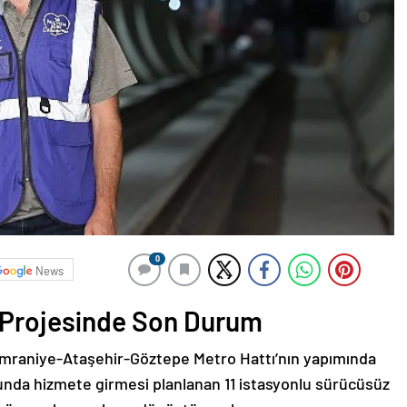
0
News
 Projesinde Son Durum
 Ümraniye-Ataşehir-Göztepe Metro Hattı’nın yapımında
unda hizmete girmesi planlanan 11 istasyonlu sürücüsüz