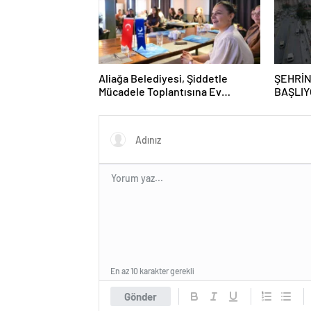
Aliağa Belediyesi, Şiddetle
ŞEHRİN
Mücadele Toplantısına Ev
BAŞLIY
Sahipliği Yaptı
GRAFFİ
GAZİO
En az 10 karakter gerekli
Gönder