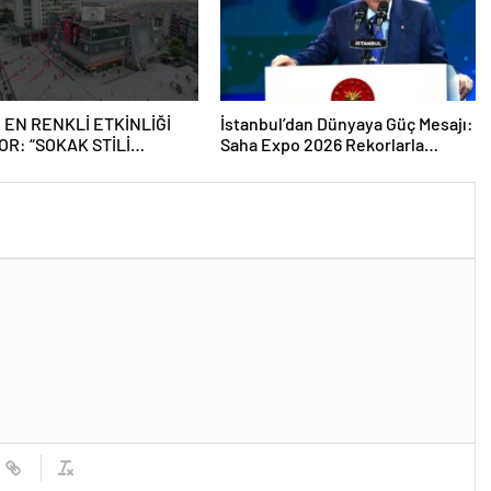
 EN RENKLİ ETKİNLİĞİ
İstanbul’dan Dünyaya Güç Mesajı:
OR: “SOKAK STİLİ
Saha Expo 2026 Rekorlarla
Tİ FESTİVALİ” HEYECANI
Kapılarını Kapattı
SMANPAŞA’DA YAŞANACAK