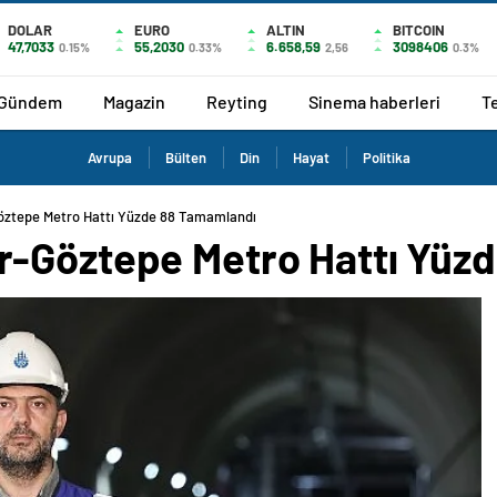
DOLAR
EURO
ALTIN
BITCOIN
47,7033
55,2030
6.658,59
3098406
0.15%
0.33%
2,56
0.3%
Gündem
Magazin
Reyting
Sinema haberleri
T
Avrupa
Bülten
Din
Hayat
Politika
öztepe Metro Hattı Yüzde 88 Tamamlandı
r-Göztepe Metro Hattı Yüz