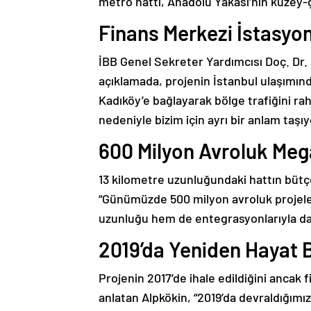
metro hattı, Anadolu Yakası’nın kuzey
Finans Merkezi İstasyon
İBB Genel Sekreter Yardımcısı Doç. Dr. 
açıklamada, projenin İstanbul ulaşımınd
Kadıköy’e bağlayarak bölge trafiğini rah
nedeniyle bizim için ayrı bir anlam taşıy
600 Milyon Avroluk Meg
13 kilometre uzunluğundaki hattın bütçe
“Günümüzde 500 milyon avroluk projeler
uzunluğu hem de entegrasyonlarıyla daha
2019’da Yeniden Hayat 
Projenin 2017’de ihale edildiğini anca
anlatan Alpkökin, “2019’da devraldığımız