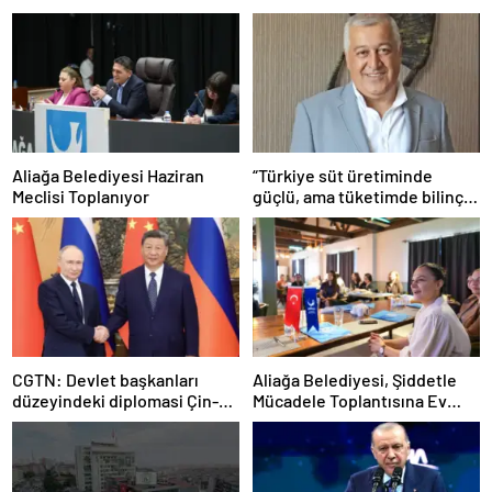
Aliağa Belediyesi Haziran
“Türkiye süt üretiminde
Meclisi Toplanıyor
güçlü, ama tüketimde bilinç
şart”
CGTN: Devlet başkanları
Aliağa Belediyesi, Şiddetle
düzeyindeki diplomasi Çin-
Mücadele Toplantısına Ev
Rusya arasındaki büyüyen
Sahipliği Yaptı
ortaklığı güçlendiriyor