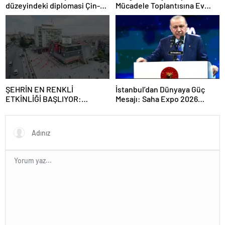
düzeyindeki diplomasi Çin-
Mücadele Toplantısına Ev
Rusya arasındaki büyüyen
Sahipliği Yaptı
ortaklığı güçlendiriyor
ŞEHRİN EN RENKLİ
İstanbul’dan Dünyaya Güç
ETKİNLİĞİ BAŞLIYOR:
Mesajı: Saha Expo 2026
“SOKAK STİLİ GRAFFİTİ
Rekorlarla Kapılarını Kapattı
FESTİVALİ” HEYECANI
GAZİOSMANPAŞA’DA
YAŞANACAK