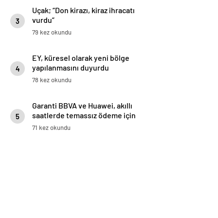
Uçak; “Don kirazı, kiraz ihracatı
vurdu”
3
79 kez okundu
EY, küresel olarak yeni bölge
yapılanmasını duyurdu
4
78 kez okundu
Garanti BBVA ve Huawei, akıllı
saatlerde temassız ödeme için
5
iş birliği yaptı: Huawei WATCH
71 kez okundu
5’te Temassız Ödemenin Adresi
BonusFlaş