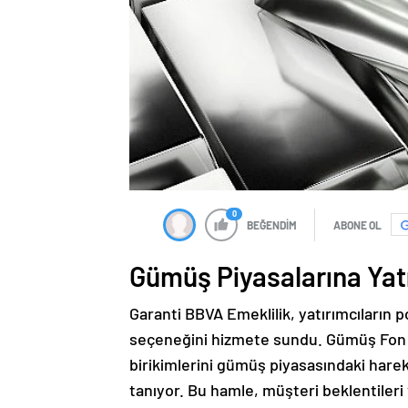
0
BEĞENDİM
ABONE OL
Gümüş Piyasalarına Yat
Garanti BBVA Emeklilik, yatırımcıların po
seçeneğini hizmete sundu. Gümüş Fon Se
birikimlerini gümüş piyasasındaki har
tanıyor. Bu hamle, müşteri beklentileri