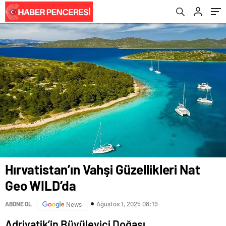
Hırvatistan’ın Vahşi Güzellikleri Nat
Geo WILD’da
Ağustos 1, 2025 08:19
ABONE OL
News
Adriyatik’in Büyüleyici Doğası