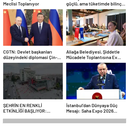
Meclisi Toplanıyor
güçlü, ama tüketimde bilinç
şart”
CGTN: Devlet başkanları
Aliağa Belediyesi, Şiddetle
düzeyindeki diplomasi Çin-
Mücadele Toplantısına Ev
Rusya arasındaki büyüyen
Sahipliği Yaptı
ortaklığı güçlendiriyor
ŞEHRİN EN RENKLİ
İstanbul’dan Dünyaya Güç
ETKİNLİĞİ BAŞLIYOR:
Mesajı: Saha Expo 2026
“SOKAK STİLİ GRAFFİTİ
Rekorlarla Kapılarını Kapattı
FESTİVALİ” HEYECANI
GAZİOSMANPAŞA’DA