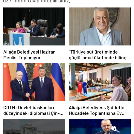
üzerinden takip edebilirsiniz.
Aliağa Belediyesi Haziran
“Türkiye süt üretiminde
Meclisi Toplanıyor
güçlü, ama tüketimde bilinç
şart”
CGTN: Devlet başkanları
Aliağa Belediyesi, Şiddetle
düzeyindeki diplomasi Çin-
Mücadele Toplantısına Ev
Rusya arasındaki büyüyen
Sahipliği Yaptı
ortaklığı güçlendiriyor