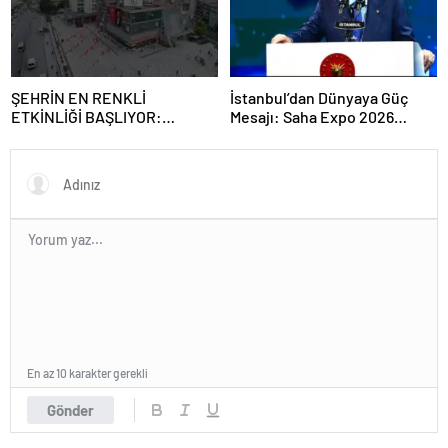
ŞEHRİN EN RENKLİ
İstanbul’dan Dünyaya Güç
ETKİNLİĞİ BAŞLIYOR:
Mesajı: Saha Expo 2026
“SOKAK STİLİ GRAFFİTİ
Rekorlarla Kapılarını Kapattı
FESTİVALİ” HEYECANI
GAZİOSMANPAŞA’DA
YAŞANACAK
En az 10 karakter gerekli
Gönder