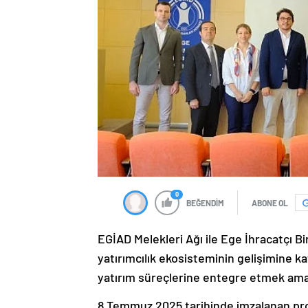
0
BEĞENDİM
ABONE OL
EGİAD Melekleri Ağı ile Ege İhracatçı Bi
yatırımcılık ekosisteminin gelişimine ka
yatırım süreçlerine entegre etmek amacı
8 Temmuz 2025 tarihinde imzalanan proto