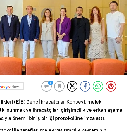
0
News
rlikleri (EİB) Genç İhracatçılar Konseyi, melek
tkı sunmak ve ihracatçıları girişimcilik ve erken aşama
yla önemli bir iş birliği protokolüne imza attı.
kol ile taraflar, melek yatırımcılık kavramının