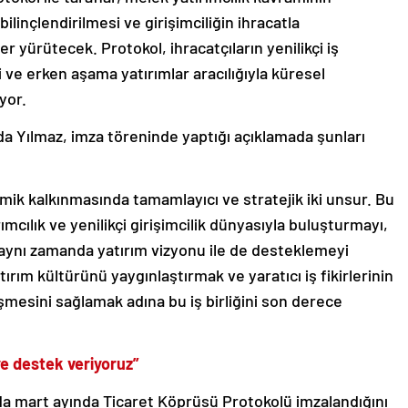
bilinçlendirilmesi ve girişimciliğin ihracatla
r yürütecek. Protokol, ihracatçıların yenilikçi iş
 ve erken aşama yatırımlar aracılığıyla küresel
yor.
da Yılmaz, imza töreninde yaptığı açıklamada şunları
omik kalkınmasında tamamlayıcı ve stratejik iki unsur. Bu
rımcılık ve yenilikçi girişimcilik dünyasıyla buluşturmayı,
 aynı zamanda yatırım vizyonu ile de desteklemeyi
ırım kültürünü yaygınlaştırmak ve yaratıcı iş fikirlerinin
şmesini sağlamak adına bu iş birliğini son derece
ye destek veriyoruz”
ında mart ayında Ticaret Köprüsü Protokolü imzalandığını