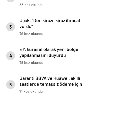
vuruyor
83 kez okundu
Uçak; “Don kirazı, kiraz ihracatı
vurdu”
3
79 kez okundu
EY, küresel olarak yeni bölge
yapılanmasını duyurdu
4
78 kez okundu
Garanti BBVA ve Huawei, akıllı
saatlerde temassız ödeme için
5
iş birliği yaptı: Huawei WATCH
71 kez okundu
5’te Temassız Ödemenin Adresi
BonusFlaş