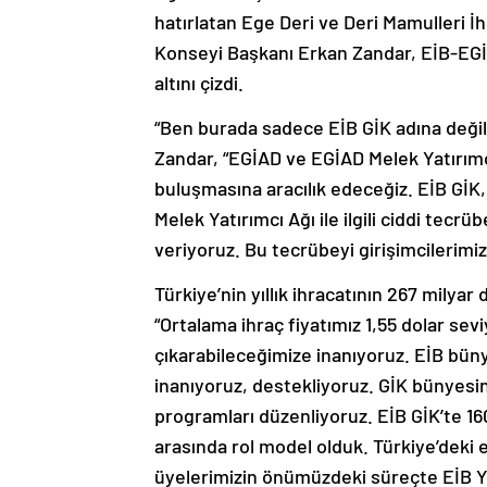
hatırlatan Ege Deri ve Deri Mamulleri İh
Konseyi Başkanı Erkan Zandar, EİB-EGİAD 
altını çizdi.
“Ben burada sadece EİB GİK adına değil
Zandar, “EGİAD ve EGİAD Melek Yatırımcıl
buluşmasına aracılık edeceğiz. EİB GİK,
Melek Yatırımcı Ağı ile ilgili ciddi tecr
veriyoruz. Bu tecrübeyi girişimcilerimi
Türkiye’nin yıllık ihracatının 267 milyar
“Ortalama ihraç fiyatımız 1,55 dolar sevi
çıkarabileceğimize inanıyoruz. EİB bün
inanıyoruz, destekliyoruz. GİK bünyesi
programları düzenliyoruz. EİB GİK’te 160
arasında rol model olduk. Türkiye’deki
üyelerimizin önümüzdeki süreçte EİB Y