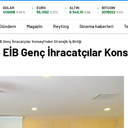
DOLAR
EURO
ALTIN
BITCOIN
47,6008
55,1302
6.540,10
3076022
0.04%
0.21%
0,68
0.6%
Gündem
Magazin
Reyting
Sinema haberleri
T
B Genç İhracatçılar Konseyi’nden Stratejik İş Birliği
e EİB Genç İhracatçılar Kons