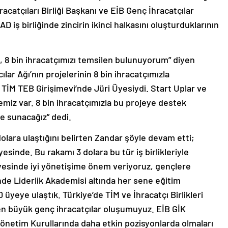
racatçıları Birliği Başkanı ve EİB Genç İhracatçılar
iş birliğinde zincirin ikinci halkasını oluşturduklarının
, 8 bin ihracatçımızı temsilen bulunuyorum” diyen
ar Ağı’nın projelerinin 8 bin ihracatçımızla
 TİM TEB Girişimevi’nde Jüri Üyesiydi. Start Uplar ve
übemiz var. 8 bin ihracatçımızla bu projeye destek
ze sunacağız” dedi.
 dolara ulaştığını belirten Zandar şöyle devam etti;
yesinde. Bu rakamı 3 dolara bu tür iş birlikleriyle
yesinde iyi yönetişime önem veriyoruz, gençlere
nde Liderlik Akademisi altında her sene eğitim
 üyeye ulaştık. Türkiye’de TİM ve İhracatçı Birlikleri
 en büyük genç ihracatçılar oluşumuyuz. EİB GİK
önetim Kurullarında daha etkin pozisyonlarda olmaları