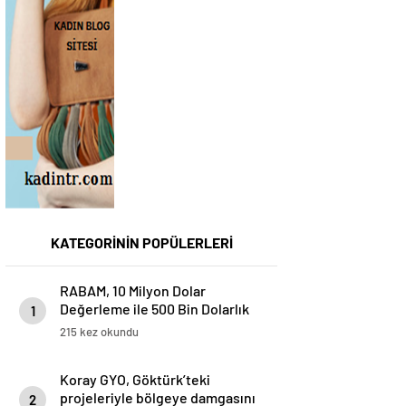
KATEGORİNİN POPÜLERLERİ
RABAM, 10 Milyon Dolar
Değerleme ile 500 Bin Dolarlık
1
Yatırım Aldı
215 kez okundu
Koray GYO, Göktürk’teki
projeleriyle bölgeye damgasını
2