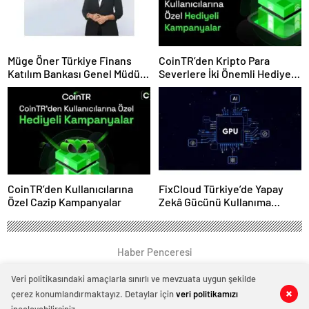
Müge Öner Türkiye Finans
CoinTR’den Kripto Para
Katılım Bankası Genel Müdür
Severlere İki Önemli Hediye
Vekili Oldu
Kampanyası
CoinTR’den Kullanıcılarına
FixCloud Türkiye’de Yapay
Özel Cazip Kampanyalar
Zekâ Gücünü Kullanıma
Açıyor
Haber Penceresi
Veri politikasındaki amaçlarla sınırlı ve mevzuata uygun şekilde
çerez konumlandırmaktayız. Detaylar için
veri politikamızı
0
0
0
0
0
0