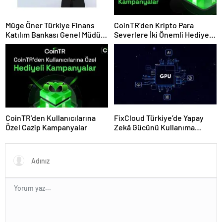
Müge Öner Türkiye Finans
CoinTR’den Kripto Para
Katılım Bankası Genel Müdür
Severlere İki Önemli Hediye
Vekili Oldu
Kampanyası
CoinTR’den Kullanıcılarına
FixCloud Türkiye’de Yapay
Özel Cazip Kampanyalar
Zekâ Gücünü Kullanıma
Açıyor