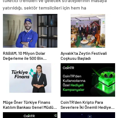
tüketici trendleri ve gelecek stratejilerinin masaya
yatırıldığı, sektör temsilcileri için hem ha
RABAM, 10 Milyon Dolar
Ayvalık’ta Zeytin Festivali
Değerleme ile 500 Bin
Coşkusu Başladı
Dolarlık Yatırım Aldı
Müge Öner Türkiye Finans
CoinTR’den Kripto Para
Katılım Bankası Genel Müdür
Severlere İki Önemli Hediye
Vekili Oldu
Kampanyası