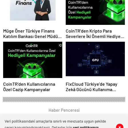
Müge Öner Türkiye Finans
CoinTR’den Kripto Para
Katılım Bankası Genel Müdür
Severlere İki Önemli Hediye
Vekili Oldu
Kampanyası
CoinTR’den Kullanıcılarına
FixCloud Türkiye’de Yapay
Özel Cazip Kampanyalar
Zekâ Gücünü Kullanıma
Açıyor
Haber Penceresi
Veri politikasındaki amaçlarla sınırlı ve mevzuata uygun şekilde
çerez konumlandırmaktayız. Detaylar için
veri politikamızı
0
0
0
0
0
0