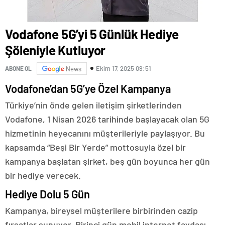
Vodafone 5G’yi 5 Günlük Hediye
Şöleniyle Kutluyor
Ekim 17, 2025 09:51
ABONE OL
News
Vodafone’dan 5G’ye Özel Kampanya
Türkiye’nin önde gelen iletişim şirketlerinden
Vodafone, 1 Nisan 2026 tarihinde başlayacak olan 5G
hizmetinin heyecanını müşterileriyle paylaşıyor. Bu
kapsamda “Beşi Bir Yerde” mottosuyla özel bir
kampanya başlatan şirket, beş gün boyunca her gün
bir hediye verecek.
Hediye Dolu 5 Gün
Kampanya, bireysel müşterilere birbirinden cazip
fırsatlar sunuyor. Birinci gün mobil internet faydası,