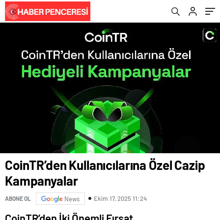
CoinTR’den Kullanıcılarına Özel Cazip
Kampanyalar
Ekim 17, 2025 11:24
ABONE OL
News
CoinTR’den İki Önemli Fırsat