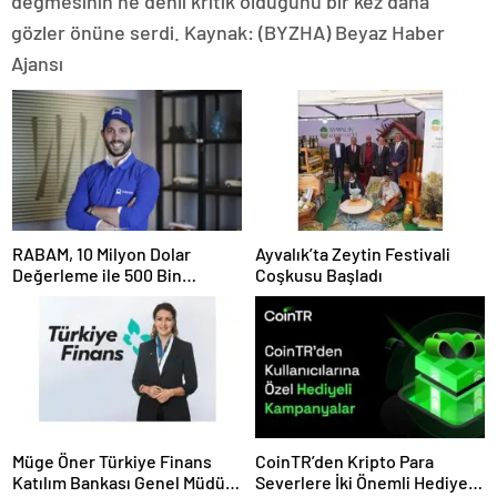
değmesinin ne denli kritik olduğunu bir kez daha
gözler önüne serdi. Kaynak: (BYZHA) Beyaz Haber
Ajansı
RABAM, 10 Milyon Dolar
Ayvalık’ta Zeytin Festivali
Değerleme ile 500 Bin
Coşkusu Başladı
Dolarlık Yatırım Aldı
Müge Öner Türkiye Finans
CoinTR’den Kripto Para
Katılım Bankası Genel Müdür
Severlere İki Önemli Hediye