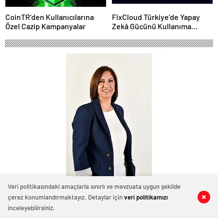
CoinTR’den Kullanıcılarına
FixCloud Türkiye’de Yapay
Özel Cazip Kampanyalar
Zekâ Gücünü Kullanıma
Açıyor
Veri politikasındaki amaçlarla sınırlı ve mevzuata uygun şekilde
AgeSA’dan Tasarrufa Geçenlere 22
çerez konumlandırmaktayız. Detaylar için
veri politikamızı
0
0
0
0
0
0
0
0
0
0
0
0
0
0
iPhone 17 Hediye
inceleyebilirsiniz.