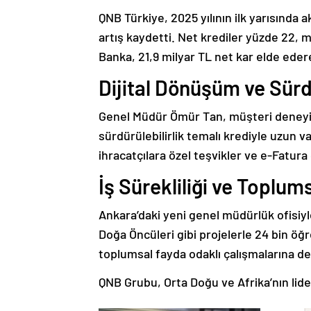
QNB Türkiye, 2025 yılının ilk yarısında a
artış kaydetti. Net krediler yüzde 22,
Banka, 21,9 milyar TL net kar elde eder
Dijital Dönüşüm ve Sürdü
Genel Müdür Ömür Tan, müşteri deneyimin
sürdürülebilirlik temalı krediyle uzun v
ihracatçılara özel teşvikler ve e-Fatura 
İş Sürekliliği ve Toplum
Ankara’daki yeni genel müdürlük ofisiyle
Doğa Öncüleri gibi projelerle 24 bin öğre
toplumsal fayda odaklı çalışmalarına 
QNB Grubu, Orta Doğu ve Afrika’nın lider