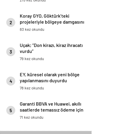
Koray GYO, Göktürk’teki
projeleriyle bölgeye damgasını
2
vuruyor
83 kez okundu
Uçak; “Don kirazı, kiraz ihracatı
vurdu”
3
79 kez okundu
EY, küresel olarak yeni bölge
yapılanmasını duyurdu
4
78 kez okundu
Garanti BBVA ve Huawei, akıllı
saatlerde temassız ödeme için
5
iş birliği yaptı: Huawei WATCH
71 kez okundu
5’te Temassız Ödemenin Adresi
BonusFlaş