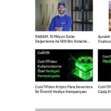
RABAM, 10 Milyon Dolar
Ayvalık’
Değerleme ile 500 Bin Dolarlık
Coşkus
Yatırım Aldı
CoinTR’den Kripto Para Severlere
CoinTR’
İki Önemli Hediye Kampanyası
Cazip 