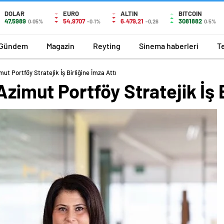
DOLAR
EURO
ALTIN
BITCOIN
47,5989
54,9707
6.479,21
3081882
0.05%
-0.1%
-0,26
0.5%
Gündem
Magazin
Reyting
Sinema haberleri
T
mut Portföy Stratejik İş Birliğine İmza Attı
Azimut Portföy Stratejik İş B