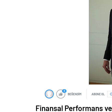
0
BEĞENDİM
ABONE OL
Finansal Performans v