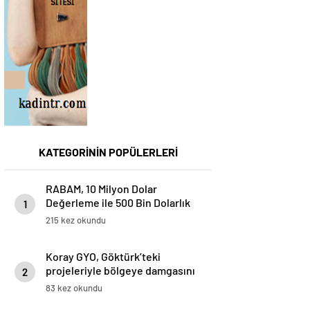
KATEGORİNİN POPÜLERLERİ
RABAM, 10 Milyon Dolar
Değerleme ile 500 Bin Dolarlık
1
Yatırım Aldı
215 kez okundu
Koray GYO, Göktürk’teki
projeleriyle bölgeye damgasını
2
vuruyor
83 kez okundu