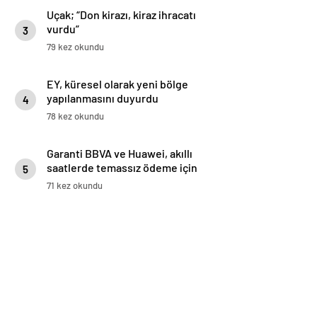
Uçak; “Don kirazı, kiraz ihracatı
vurdu”
3
79 kez okundu
EY, küresel olarak yeni bölge
yapılanmasını duyurdu
4
78 kez okundu
Garanti BBVA ve Huawei, akıllı
saatlerde temassız ödeme için
5
iş birliği yaptı: Huawei WATCH
71 kez okundu
5’te Temassız Ödemenin Adresi
BonusFlaş