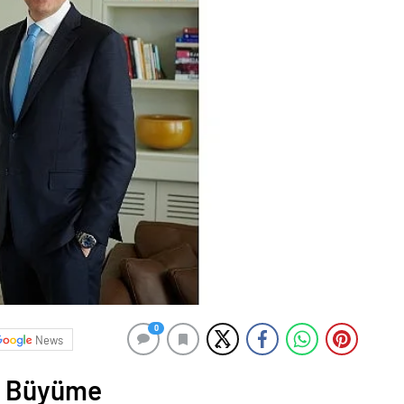
0
News
e Büyüme