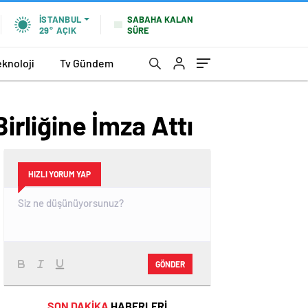
SABAHA KALAN
İSTANBUL
SÜRE
29°
AÇIK
eknoloji
Tv Gündem
irliğine İmza Attı
HIZLI YORUM YAP
GÖNDER
SON DAKİKA
HABERLERİ