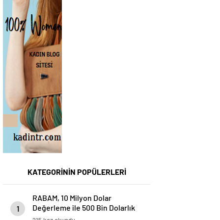
KATEGORİNİN POPÜLERLERİ
RABAM, 10 Milyon Dolar
Değerleme ile 500 Bin Dolarlık
1
Yatırım Aldı
215 kez okundu