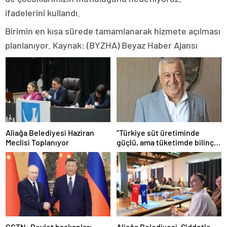
ifadelerini kullandı.
Birimin en kısa sürede tamamlanarak hizmete açılması
planlanıyor. Kaynak: (BYZHA) Beyaz Haber Ajansı
Aliağa Belediyesi Haziran
“Türkiye süt üretiminde
Meclisi Toplanıyor
güçlü, ama tüketimde bilinç
şart”
CGTN: Devlet başkanları
Aliağa Belediyesi, Şiddetle