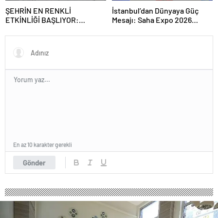
ŞEHRİN EN RENKLİ
İstanbul’dan Dünyaya Güç
ETKİNLİĞİ BAŞLIYOR:
Mesajı: Saha Expo 2026
“SOKAK STİLİ GRAFFİTİ
Rekorlarla Kapılarını Kapattı
FESTİVALİ” HEYECANI
GAZİOSMANPAŞA’DA
YAŞANACAK
En az 10 karakter gerekli
Gönder