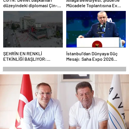
düzeyindeki diplomasi Çin-
Mücadele Toplantısına Ev
Rusya arasındaki büyüyen
Sahipliği Yaptı
ortaklığı güçlendiriyor
ŞEHRİN EN RENKLİ
İstanbul’dan Dünyaya Güç
ETKİNLİĞİ BAŞLIYOR:
Mesajı: Saha Expo 2026
“SOKAK STİLİ GRAFFİTİ
Rekorlarla Kapılarını Kapattı
FESTİVALİ” HEYECANI
GAZİOSMANPAŞA’DA
YAŞANACAK