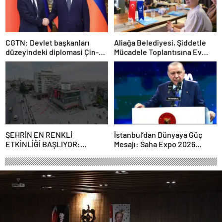
CGTN: Devlet başkanları
Aliağa Belediyesi, Şiddetle
düzeyindeki diplomasi Çin-
Mücadele Toplantısına Ev
Rusya arasındaki büyüyen
Sahipliği Yaptı
ortaklığı güçlendiriyor
ŞEHRİN EN RENKLİ
İstanbul’dan Dünyaya Güç
ETKİNLİĞİ BAŞLIYOR:
Mesajı: Saha Expo 2026
“SOKAK STİLİ GRAFFİTİ
Rekorlarla Kapılarını Kapattı
FESTİVALİ” HEYECANI
GAZİOSMANPAŞA’DA
YAŞANACAK