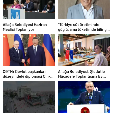
Aliağa Belediyesi Haziran
“Türkiye süt üretiminde
Meclisi Toplanıyor
güçlü, ama tüketimde bilinç
şart”
CGTN: Devlet başkanları
Aliağa Belediyesi, Şiddetle
düzeyindeki diplomasi Çin-
Mücadele Toplantısına Ev
Rusya arasındaki büyüyen
Sahipliği Yaptı
ortaklığı güçlendiriyor