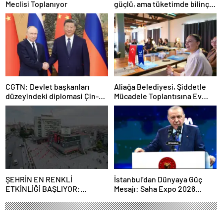
Meclisi Toplanıyor
güçlü, ama tüketimde bilinç
şart”
CGTN: Devlet başkanları
Aliağa Belediyesi, Şiddetle
düzeyindeki diplomasi Çin-
Mücadele Toplantısına Ev
Rusya arasındaki büyüyen
Sahipliği Yaptı
ortaklığı güçlendiriyor
ŞEHRİN EN RENKLİ
İstanbul’dan Dünyaya Güç
ETKİNLİĞİ BAŞLIYOR:
Mesajı: Saha Expo 2026
“SOKAK STİLİ GRAFFİTİ
Rekorlarla Kapılarını Kapattı
FESTİVALİ” HEYECANI
GAZİOSMANPAŞA’DA