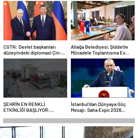
şart”
CGTN: Devlet başkanları
Aliağa Belediyesi, Şiddetle
düzeyindeki diplomasi Çin-
Mücadele Toplantısına Ev
Rusya arasındaki büyüyen
Sahipliği Yaptı
ortaklığı güçlendiriyor
ŞEHRİN EN RENKLİ
İstanbul’dan Dünyaya Güç
ETKİNLİĞİ BAŞLIYOR:
Mesajı: Saha Expo 2026
“SOKAK STİLİ GRAFFİTİ
Rekorlarla Kapılarını Kapattı
FESTİVALİ” HEYECANI
GAZİOSMANPAŞA’DA
YAŞANACAK