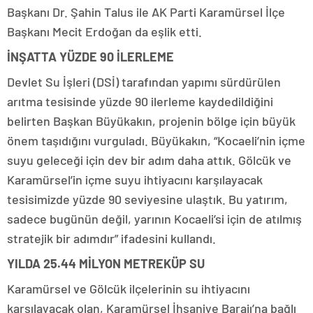
Başkanı Dr. Şahin Talus ile AK Parti Karamürsel İlçe
Başkanı Mecit Erdoğan da eşlik etti.
İNŞATTA YÜZDE 90 İLERLEME
Devlet Su İşleri (DSİ) tarafından yapımı sürdürülen
arıtma tesisinde yüzde 90 ilerleme kaydedildiğini
belirten Başkan Büyükakın, projenin bölge için büyük
önem taşıdığını vurguladı. Büyükakın, “Kocaeli’nin içme
suyu geleceği için dev bir adım daha attık. Gölcük ve
Karamürsel’in içme suyu ihtiyacını karşılayacak
tesisimizde yüzde 90 seviyesine ulaştık. Bu yatırım,
sadece bugünün değil, yarının Kocaeli’si için de atılmış
stratejik bir adımdır” ifadesini kullandı.
YILDA 25.44 MİLYON METREKÜP SU
Karamürsel ve Gölcük ilçelerinin su ihtiyacını
karşılayacak olan, Karamürsel İhsaniye Barajı’na bağlı