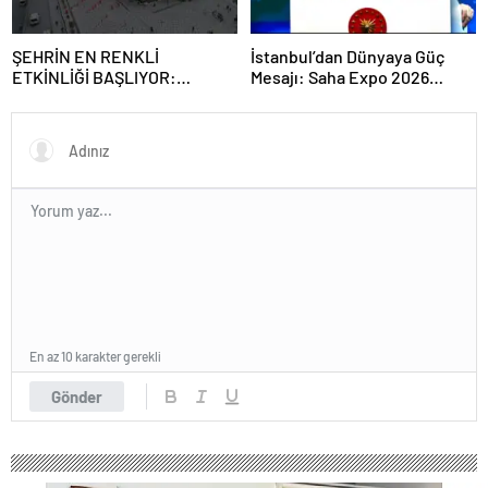
ŞEHRİN EN RENKLİ
İstanbul’dan Dünyaya Güç
ETKİNLİĞİ BAŞLIYOR:
Mesajı: Saha Expo 2026
“SOKAK STİLİ GRAFFİTİ
Rekorlarla Kapılarını Kapattı
FESTİVALİ” HEYECANI
GAZİOSMANPAŞA’DA
YAŞANACAK
En az 10 karakter gerekli
Gönder