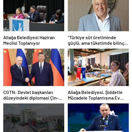
Aliağa Belediyesi Haziran
“Türkiye süt üretiminde
Meclisi Toplanıyor
güçlü, ama tüketimde bilinç
şart”
CGTN: Devlet başkanları
Aliağa Belediyesi, Şiddetle
düzeyindeki diplomasi Çin-
Mücadele Toplantısına Ev
Rusya arasındaki büyüyen
Sahipliği Yaptı
ortaklığı güçlendiriyor