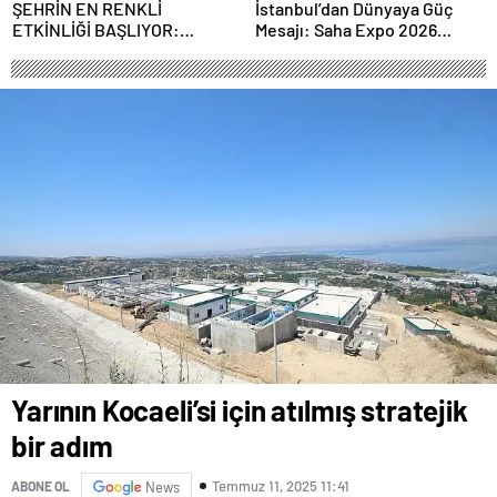
ŞEHRİN EN RENKLİ
İstanbul’dan Dünyaya Güç
ETKİNLİĞİ BAŞLIYOR:
Mesajı: Saha Expo 2026
“SOKAK STİLİ GRAFFİTİ
Rekorlarla Kapılarını Kapattı
FESTİVALİ” HEYECANI
GAZİOSMANPAŞA’DA
YAŞANACAK
Yarının Kocaeli’si için atılmış stratejik
bir adım
Temmuz 11, 2025 11:41
ABONE OL
News