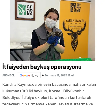
İtfaiyeden baykuş operasyonu
Temmuz 11, 2025 11:41
ABONE OL
News
Kandıra Kaymaz’da bir evin bacasında mahsur kalan
kukumav türü iki baykuş, Kocaeli Büyükşehir
Belediyesi İtfaiye ekipleri tarafından kurtarılarak
tedavileri için Ormanya Yaban Hayatı Kurtarma ve