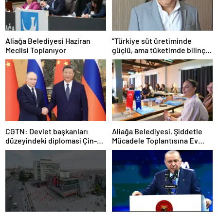
Aliağa Belediyesi Haziran
“Türkiye süt üretiminde
Meclisi Toplanıyor
güçlü, ama tüketimde bilinç
şart”
CGTN: Devlet başkanları
Aliağa Belediyesi, Şiddetle
düzeyindeki diplomasi Çin-
Mücadele Toplantısına Ev
Rusya arasındaki büyüyen
Sahipliği Yaptı
ortaklığı güçlendiriyor