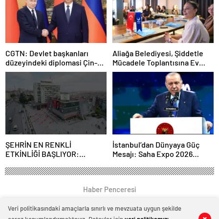
CGTN: Devlet başkanları
Aliağa Belediyesi, Şiddetle
düzeyindeki diplomasi Çin-
Mücadele Toplantısına Ev
Rusya arasındaki büyüyen
Sahipliği Yaptı
ortaklığı güçlendiriyor
ŞEHRİN EN RENKLİ
İstanbul’dan Dünyaya Güç
ETKİNLİĞİ BAŞLIYOR:
Mesajı: Saha Expo 2026
“SOKAK STİLİ GRAFFİTİ
Rekorlarla Kapılarını Kapattı
FESTİVALİ” HEYECANI
GAZİOSMANPAŞA’DA
Haber Penceresi
YAŞANACAK
Veri politikasındaki amaçlarla sınırlı ve mevzuata uygun şekilde
0
0
0
0
0
0
0
0