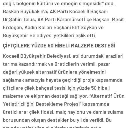
değil, bölgenin kültürü ve emeğin simgesidir” dedi.
Başkan Büyükakın’a; AK Parti Kocaeli İl Başkanı
Dr.Şahin Talus, AK Parti Karamürsel İlçe Başkanı Mecit
Erdoğan, Kadın Kolları Başkanı Elif Soykan ve
Büyükşehir Belediyesi yetkilileri eşlik etti.
ÇİFTÇİLERE YÜZDE 50 HİBELİ MALZEME DESTEĞİ
Kocaeli Büyükşehir Belediyesi, atıl durumdaki arazileri
tarıma kazandırmak ve üreticilerin verimli, pazar
değeri yüksek alternatif ürünlere yönelmesini
sağlamak amacıyla hayata geçirdiği proje kapsamında,
çiftçilere çilek bahçesi tesisi için yüzde 50 hibeli
malzeme ve ekipman desteği sağlıyor. “Alternatif Ürün
Yetiştiriciliğini Destekleme Projesi” kapsamında
üreticilere; çilek fidesi, malç naylonu ve damla sulama
borusundan oluşan destekler bu yıl da verildi. Bu
sayede yetiştirilen çileklerin veriminde artış