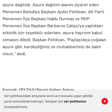
aşure dağıtıldı. Aşure dağıtım alanını ziyaret eden
Menemen Belediye Başkanı Aydın Pehlivan, AK Parti
Menemen İlçe Başkanı Hakkı Durmaz ve MHP
Menemen İlçe Başkanı Barbaros Çalışçı’ya yaptıkları
etkinlik için teşekkür ederken, aşure hayrının kabul
olmasını diledi. Başkan Pehlivan, “Paylaştıkça çoğalan
aşure gibi, kardeşliğimiz ve muhabbetimiz de daim
olsun.” dedi.
Kaynak: (BYZHA) Beyaz Haber Ajansı
Veri politikasındaki amaçlarla sınırlı ve mevzuata uygun şekilde
çerez konumlandırmaktayız. Detaylar için
veri politikamızı
0
0
0
0
0
0
0
0
0
0
0
0
0
0
inceleyebilirsiniz.