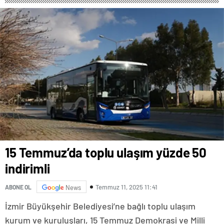
FESTİVALİ” HEYECANI
GAZİOSMANPAŞA’DA
YAŞANACAK
15 Temmuz’da toplu ulaşım yüzde 50
indirimli
Temmuz 11, 2025 11:41
ABONE OL
News
İzmir Büyükşehir Belediyesi’ne bağlı toplu ulaşım
kurum ve kuruluşları, 15 Temmuz Demokrasi ve Milli