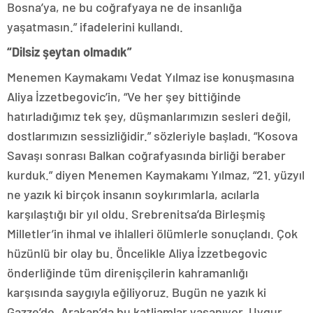
Bosna’ya, ne bu coğrafyaya ne de insanlığa
yaşatmasın.” ifadelerini kullandı.
“Dilsiz şeytan olmadık”
Menemen Kaymakamı Vedat Yılmaz ise konuşmasına
Aliya İzzetbegovic’in, “Ve her şey bittiğinde
hatırladığımız tek şey, düşmanlarımızın sesleri değil,
dostlarımızın sessizliğidir.” sözleriyle başladı. “Kosova
Savaşı sonrası Balkan coğrafyasında birliği beraber
kurduk.” diyen Menemen Kaymakamı Yılmaz, “21. yüzyıl
ne yazık ki birçok insanın soykırımlarla, acılarla
karşılaştığı bir yıl oldu. Srebrenitsa’da Birleşmiş
Milletler’in ihmal ve ihlalleri ölümlerle sonuçlandı. Çok
hüzünlü bir olay bu. Öncelikle Aliya İzzetbegovic
önderliğinde tüm direnişçilerin kahramanlığı
karşısında saygıyla eğiliyoruz. Bugün ne yazık ki
Gazze’de, Arakan’da bu katliamlar yaşanıyor. Uygur