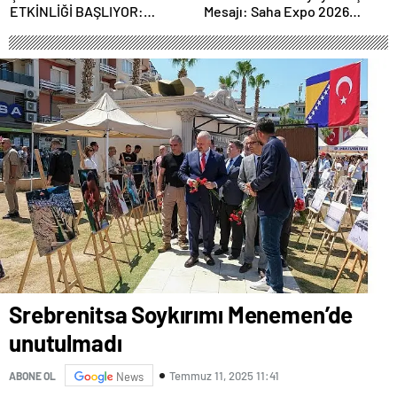
ETKİNLİĞİ BAŞLIYOR:
Mesajı: Saha Expo 2026
“SOKAK STİLİ GRAFFİTİ
Rekorlarla Kapılarını Kapattı
FESTİVALİ” HEYECANI
GAZİOSMANPAŞA’DA
YAŞANACAK
Srebrenitsa Soykırımı Menemen’de
unutulmadı
Temmuz 11, 2025 11:41
ABONE OL
News