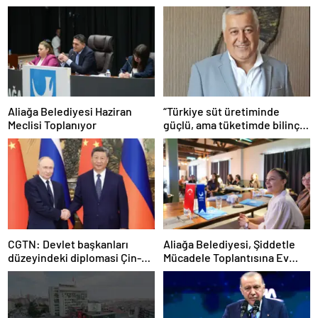
Aliağa Belediyesi Haziran
“Türkiye süt üretiminde
Meclisi Toplanıyor
güçlü, ama tüketimde bilinç
şart”
CGTN: Devlet başkanları
Aliağa Belediyesi, Şiddetle
düzeyindeki diplomasi Çin-
Mücadele Toplantısına Ev
Rusya arasındaki büyüyen
Sahipliği Yaptı
ortaklığı güçlendiriyor