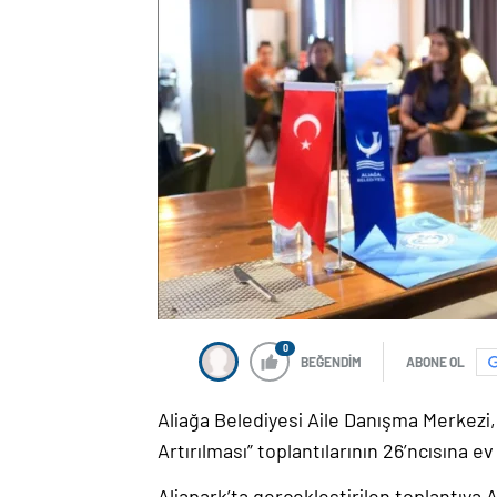
0
BEĞENDİM
ABONE OL
Aliağa Belediyesi Aile Danışma Merkezi,
Artırılması” toplantılarının 26’ncısına ev 
Aliapark’ta gerçekleştirilen toplantıya 