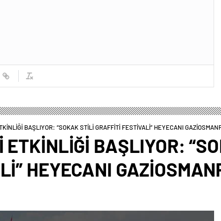
TKİNLİĞİ BAŞLIYOR: “SOKAK STİLİ GRAFFİTİ FESTİVALİ” HEYECANI GAZİOSM
 ETKİNLİĞİ BAŞLIYOR: “SO
ALİ” HEYECANI GAZİOSMAN