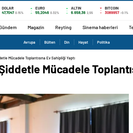
DOLAR
EURO
ALTIN
BITCOIN
47,7047
55,2046
6.658,36
3089957
0.15%
0.32%
2,55
-0.1%
Gündem
Magazin
Reyting
Sinema haberleri
T
Avrupa
Bülten
Din
Hayat
Politika
detle Mücadele Toplantısına Ev Sahipliği Yaptı
 Şiddetle Mücadele Toplantı