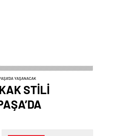
ANPAŞA’DA YAŞANACAK
KAK STİLİ
PAŞA’DA