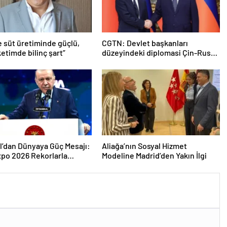
e süt üretiminde güçlü,
CGTN: Devlet başkanları
etimde bilinç şart”
düzeyindeki diplomasi Çin-Rusya
arasındaki büyüyen ortaklığı
güçlendiriyor
l’dan Dünyaya Güç Mesajı:
Aliağa’nın Sosyal Hizmet
po 2026 Rekorlarla
Modeline Madrid’den Yakın İlgi
ını Kapattı