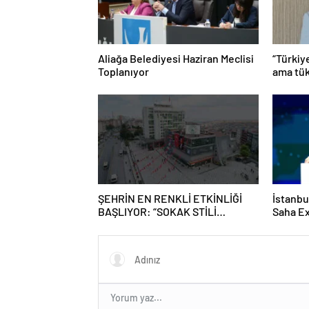
Aliağa Belediyesi Haziran Meclisi
“Türkiy
Toplanıyor
ama tük
ŞEHRİN EN RENKLİ ETKİNLİĞİ
İstanbu
BAŞLIYOR: “SOKAK STİLİ
Saha Ex
GRAFFİTİ FESTİVALİ” HEYECANI
Kapılar
GAZİOSMANPAŞA’DA YAŞANACAK