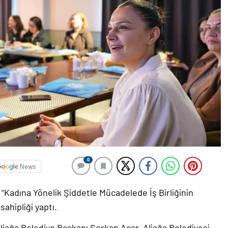
0
News
 “Kadına Yönelik Şiddetle Mücadelede İş Birliğinin
sahipliği yaptı.
Aliağa Belediye Başkanı Serkan Acar, Aliağa Belediyesi