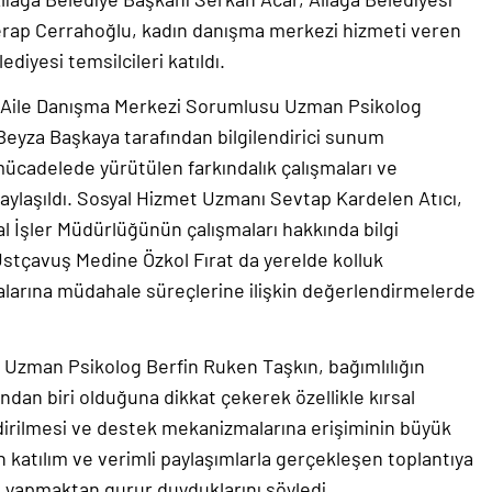
Serap Cerrahoğlu, kadın danışma merkezi hizmeti veren
ediyesi temsilcileri katıldı.
 Aile Danışma Merkezi Sorumlusu Uzman Psikolog
Beyza Başkaya tarafından bilgilendirici sunum
mücadelede yürütülen farkındalık çalışmaları ve
 paylaşıldı. Sosyal Hizmet Uzmanı Sevtap Kardelen Atıcı,
al İşler Müdürlüğünün çalışmaları hakkında bilgi
stçavuş Medine Özkol Fırat da yerelde kolluk
kalarına müdahale süreçlerine ilişkin değerlendirmelerde
n Uzman Psikolog Berfin Ruken Taşkın, bağımlılığın
an biri olduğuna dikkat çekerek özellikle kırsal
ndirilmesi ve destek mekanizmalarına erişiminin büyük
n katılım ve verimli paylaşımlarla gerçekleşen toplantıya
i yapmaktan gurur duyduklarını söyledi.