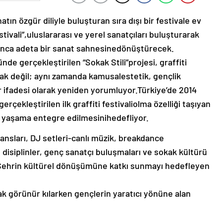
tın özgür diliyle buluşturan sıra dışı bir festivale ev
estivali”,uluslararası ve yerel sanatçıları buluşturarak
unca adeta bir sanat sahnesinedönüştürecek.
e gerçekleştirilen “Sokak Stili”projesi, graffiti
arak değil; aynı zamanda kamusalestetik, gençlik
r ifadesi olarak yeniden yorumluyor.Türkiye’de 2014
çekleştirilen ilk graffiti festivaliolma özelliği taşıyan
 yaşama entegre edilmesinihedefliyor.
mansları, DJ setleri-canlı müzik, breakdance
ı disiplinler, genç sanatçı buluşmaları ve sokak kültürü
. Şehrin kültürel dönüşümüne katkı sunmayı hedefleyen
arak görünür kılarken gençlerin yaratıcı yönüne alan