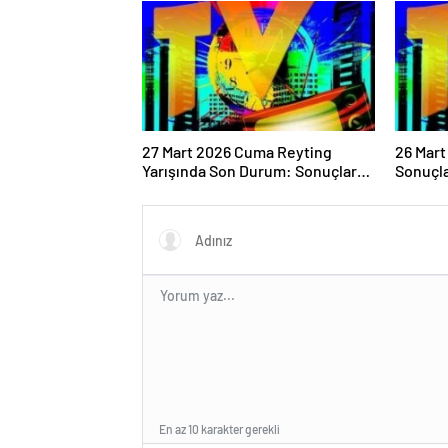
27 Mart 2026 Cuma Reyting
26 Mar
Yarışında Son Durum: Sonuçlar
Sonuçla
Belli Oldu mu?
Oldu!
En az 10 karakter gerekli