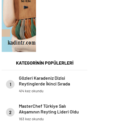
KATEGORİNİN POPÜLERLERİ
Gözleri Karadeniz Dizisi
Reytinglerde İkinci Sırada
1
414 kez okundu
MasterChef Türkiye Salı
Akşamının Reyting Lideri Oldu
2
163 kez okundu