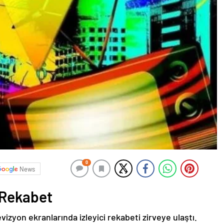
0
News
 Rekabet
yon ekranlarında izleyici rekabeti zirveye ulaştı.