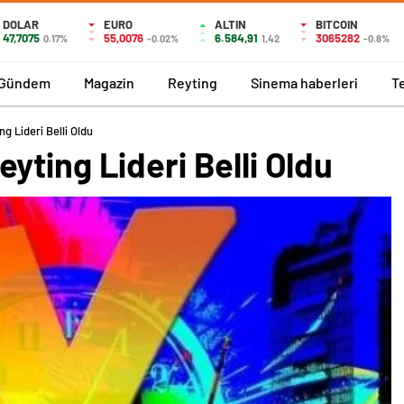
DOLAR
EURO
ALTIN
BITCOIN
47,7075
55,0076
6.584,91
3065282
0.17%
-0.02%
1,42
-0.8%
Gündem
Magazin
Reyting
Sinema haberleri
T
 Lideri Belli Oldu
ting Lideri Belli Oldu