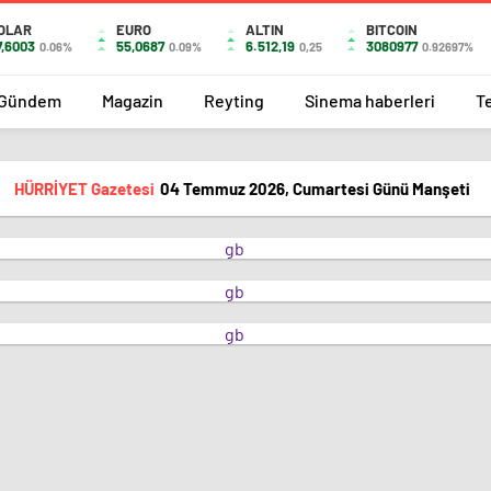
OLAR
EURO
ALTIN
BITCOIN
7,6003
55,0687
6.512,19
3080977
0.06%
0.09%
0,25
0.92697%
Gündem
Magazin
Reyting
Sinema haberleri
T
HÜRRİYET Gazetesi
04 Temmuz 2026, Cumartesi Günü Manşeti