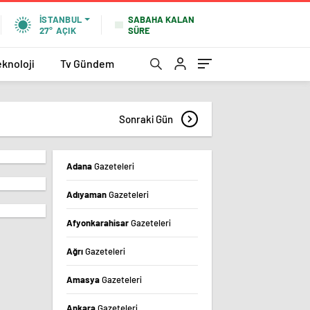
SABAHA KALAN
İSTANBUL
SÜRE
27°
AÇIK
eknoloji
Tv Gündem
Sonraki Gün
Adana
Gazeteleri
Adıyaman
Gazeteleri
Afyonkarahisar
Gazeteleri
Ağrı
Gazeteleri
Amasya
Gazeteleri
Ankara
Gazeteleri